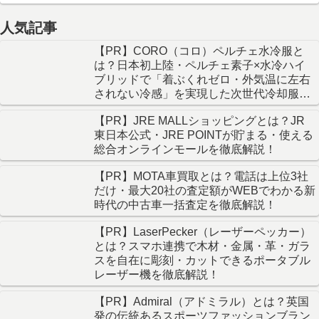
人気記事
【PR】CORO（コロ）ペルチェ水冷服と
は？日本初上陸・ペルチェ素子×水冷ハイ
ブリッドで「着ぶくれゼロ・外気温に左右
されない冷感」を実現した次世代冷却服を
徹底解説！
【PR】JRE MALLショッピングとは？JR
東日本公式・JRE POINTが貯まる・使える
総合オンラインモールを徹底解説！
【PR】MOTA車買取とは？電話は上位3社
だけ・最大20社の査定額がWEBでわかる新
時代の中古車一括査定を徹底解説！
【PR】LaserPecker（レーザーペッカー）
とは？スマホ連携で木材・金属・革・ガラ
スを自在に彫刻・カットできるポータブル
レーザー機を徹底解説！
【PR】Admiral（アドミラル）とは？英国
発の伝統あるスポーツファッションブラン