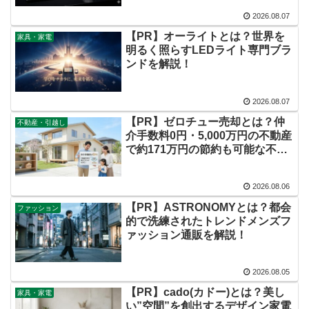
2026.08.07
【PR】オーライトとは？世界を
家具・家電
明るく照らすLEDライト専門ブラ
ンドを解説！
2026.08.07
【PR】ゼロチュー売却とは？仲
不動産・引越し
介手数料0円・5,000万円の不動産
で約171万円の節約も可能な不動
産売却サービスを徹底解説！
2026.08.06
【PR】ASTRONOMYとは？都会
ファッション
的で洗練されたトレンドメンズフ
ァッション通販を解説！
2026.08.05
【PR】cado(カドー)とは？美し
家具・家電
い”空間”を創出するデザイン家電