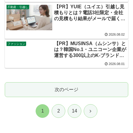
【PR】YUIE（ユイエ）引越し見
不動産・引越し
積もりとは？電話3社限定・全社
の見積もり結果がメールで届く新
時代の引越し一括見積もりサービ
スを徹底解説！
2026.08.02
【PR】MUSINSA（ムシンサ）と
ファッション
は？韓国No.1・ユニコーン企業が
運営する300以上のK-ブランドが
集まるファッションプラットフォ
2026.08.01
ームを徹底解説！
次のページ
次
1
2
14
へ