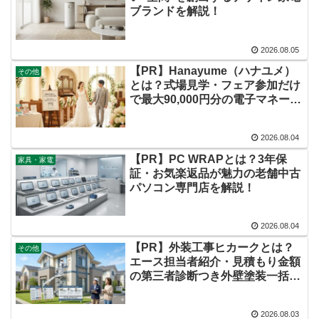
ブランドを解説！
2026.08.05
【PR】Hanayume（ハナユメ）
その他
とは？式場見学・フェア参加だけ
で最大90,000円分の電子マネーが
もらえる結婚式場探しサイトを徹
底解説！
2026.08.04
【PR】PC WRAPとは？3年保
家具・家電
証・お気楽返品が魅力の老舗中古
パソコン専門店を解説！
2026.08.04
【PR】外装工事ヒカークとは？
その他
エース担当者紹介・見積もり金額
の第三者診断つき外壁塗装一括見
積もりサービスを徹底解説！
2026.08.03