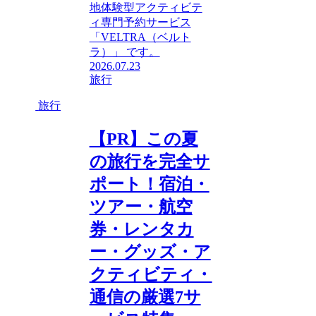
地体験型アクティビテ
ィ専門予約サービス
「VELTRA（ベルト
ラ）」 です。
2026.07.23
旅行
旅行
【PR】この夏
の旅行を完全サ
ポート！宿泊・
ツアー・航空
券・レンタカ
ー・グッズ・ア
クティビティ・
通信の厳選7サ