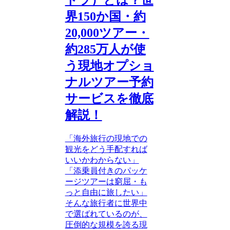
トラ）とは？世
界150か国・約
20,000ツアー・
約285万人が使
う現地オプショ
ナルツアー予約
サービスを徹底
解説！
「海外旅行の現地での
観光をどう手配すれば
いいかわからない」
「添乗員付きのパッケ
ージツアーは窮屈・も
っと自由に旅したい」
そんな旅行者に世界中
で選ばれているのが、
圧倒的な規模を誇る現