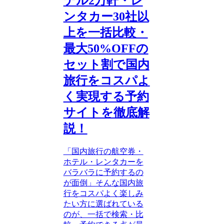
テル2万軒・レ
ンタカー30社以
上を一括比較・
最大50%OFFの
セット割で国内
旅行をコスパよ
く実現する予約
サイトを徹底解
説！
「国内旅行の航空券・
ホテル・レンタカーを
バラバラに予約するの
が面倒」そんな国内旅
行をコスパよく楽しみ
たい方に選ばれている
のが、一括で検索・比