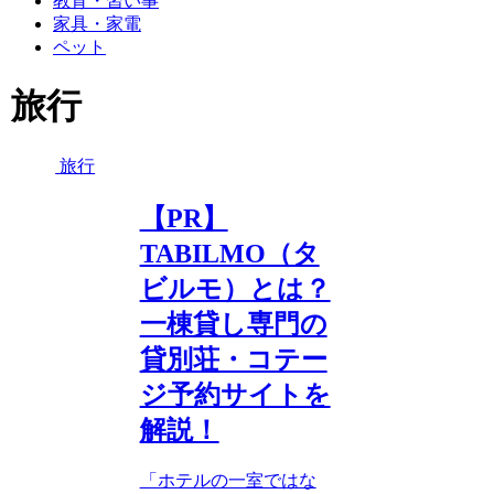
教育・習い事
家具・家電
ペット
旅行
旅行
【PR】
TABILMO（タ
ビルモ）とは？
一棟貸し専門の
貸別荘・コテー
ジ予約サイトを
解説！
「ホテルの一室ではな