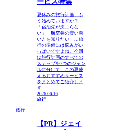
ービス特集
夏休みの旅行計画、も
う始めていますか？
「宿泊先が決まらな
い」「航空券の安い買
い方を知りたい」…旅
行の準備には悩みがい
っぱいですよね。今回
は旅行計画のすべての
ステップを7つのジャン
ルに分けて、この夏使
えるおすすめサービス
をまとめてご紹介しま
す。
2026.06.16
旅行
旅行
【PR】ジェイ