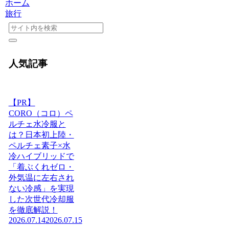
ホーム
旅行
人気記事
【PR】
CORO（コロ）ペ
ルチェ水冷服と
は？日本初上陸・
ペルチェ素子×水
冷ハイブリッドで
「着ぶくれゼロ・
外気温に左右され
ない冷感」を実現
した次世代冷却服
を徹底解説！
2026.07.14
2026.07.15