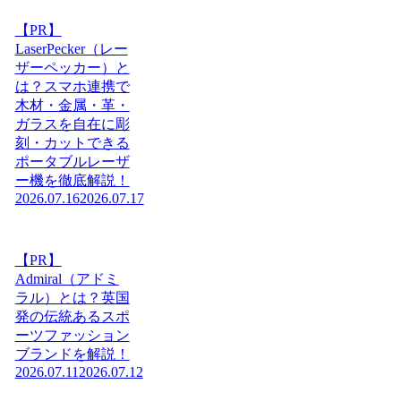
【PR】
LaserPecker（レー
ザーペッカー）と
は？スマホ連携で
木材・金属・革・
ガラスを自在に彫
刻・カットできる
ポータブルレーザ
ー機を徹底解説！
2026.07.16
2026.07.17
【PR】
Admiral（アドミ
ラル）とは？英国
発の伝統あるスポ
ーツファッション
ブランドを解説！
2026.07.11
2026.07.12