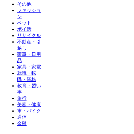
その他
ファッショ
ン
ペット
ポイ活
リサイクル
不動産・引
越し
家事・日用
品
家具・家電
就職・転
職・資格
教育・習い
事
旅行
美容・健康
車・バイク
通信
金融