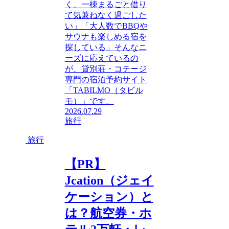
く、一棟まるごと借り
て気兼ねなく過ごした
い」「大人数でBBQや
サウナも楽しめる宿を
探している」そんなニ
ーズに応えているの
が、貸別荘・コテージ
専門の宿泊予約サイト
「TABILMO（タビル
モ）」です。
2026.07.29
旅行
旅行
【PR】
Jcation（ジェイ
ケーション）と
は？航空券・ホ