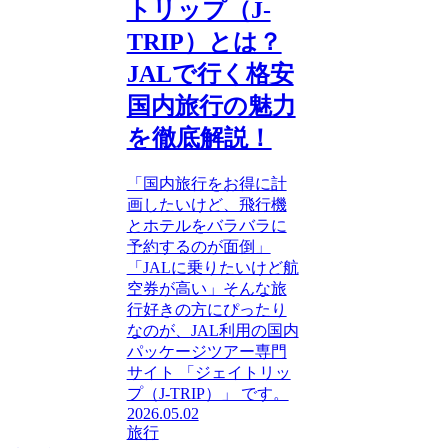
トリップ（J-
TRIP）とは？
JALで行く格安
国内旅行の魅力
を徹底解説！
「国内旅行をお得に計
画したいけど、飛行機
とホテルをバラバラに
予約するのが面倒」
「JALに乗りたいけど航
空券が高い」そんな旅
行好きの方にぴったり
なのが、JAL利用の国内
パッケージツアー専門
サイト 「ジェイトリッ
プ（J-TRIP）」 です。
2026.05.02
旅行