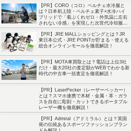
【PR】CORO（コロ）ペルチェ水冷服と
は？日本初上陸・ペルチェ素子×水冷ハイ
ブリッドで「着ぶくれゼロ・外気温に左右
されない冷感」を実現した次世代冷却服を
徹底解説！
【PR】JRE MALLショッピングとは？JR
東日本公式・JRE POINTが貯まる・使える
総合オンラインモールを徹底解説！
【PR】MOTA車買取とは？電話は上位3社
だけ・最大20社の査定額がWEBでわかる新
時代の中古車一括査定を徹底解説！
【PR】LaserPecker（レーザーペッカー）
とは？スマホ連携で木材・金属・革・ガラ
スを自在に彫刻・カットできるポータブル
レーザー機を徹底解説！
【PR】Admiral（アドミラル）とは？英国
発の伝統あるスポーツファッションブラン
ドを解説！