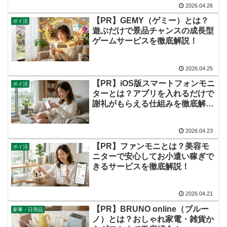
2026.04.26
【PR】GEMY（ゲミー）とは？
ポイ活
遊ぶだけで景品チャンスの成長型
ゲームサービスを徹底解説！
2026.04.25
【PR】iOS版スマートフォンモニ
ポイ活
ターとは？アプリを入れるだけで
謝礼がもらえる仕組みを徹底解
説！
2026.04.23
【PR】ファンモニとは？美容モ
ポイ活
ニターで安心してお小遣い稼ぎで
きるサービスを徹底解説！
2026.04.21
【PR】BRUNO online（ブルー
家事・日用品
ノ）とは？おしゃれ家電・雑貨か