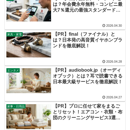
は？年会費永年無料・コンビニ最
大7％還元の最強スタンダードカ
ードを徹底解説！
2026.04.30
【PR】final（ファイナル）と
家具・家電
は？日本発の高音質イヤホンブラ
ンドを徹底解説！
2026.04.28
【PR】audiobook.jp（オーディ
エンタメ
オブック）とは？耳で読書できる
日本最大級サービスを徹底解説！
2026.04.27
【PR】プロに任せて家をまるご
家事・日用品
とリセット！エアコン・衣類・布
団のクリーニングサービス3選を
徹底解説！