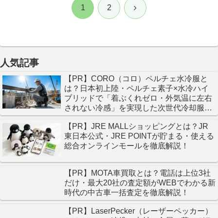
次
1
2
へ
人気記事
【PR】CORO（コロ）ペルチェ水冷服と
は？日本初上陸・ペルチェ素子×水冷ハイ
ブリッドで「着ぶくれゼロ・外気温に左右
されない冷感」を実現した次世代冷却服を
徹底解説！
【PR】JRE MALLショッピングとは？JR
東日本公式・JRE POINTが貯まる・使える
総合オンラインモールを徹底解説！
【PR】MOTA車買取とは？電話は上位3社
だけ・最大20社の査定額がWEBでわかる新
時代の中古車一括査定を徹底解説！
【PR】LaserPecker（レーザーペッカー）