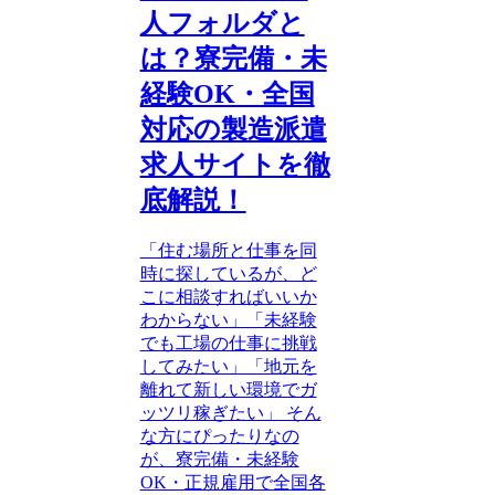
人フォルダと
は？寮完備・未
経験OK・全国
対応の製造派遣
求人サイトを徹
底解説！
「住む場所と仕事を同
時に探しているが、ど
こに相談すればいいか
わからない」「未経験
でも工場の仕事に挑戦
してみたい」「地元を
離れて新しい環境でガ
ッツリ稼ぎたい」 そん
な方にぴったりなの
が、寮完備・未経験
OK・正規雇用で全国各