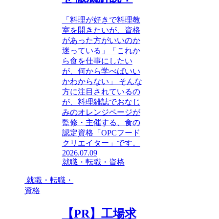
「料理が好きで料理教
室を開きたいが、資格
があった方がいいのか
迷っている」「これか
ら食を仕事にしたい
が、何から学べばいい
かわからない」 そんな
方に注目されているの
が、料理雑誌でおなじ
みのオレンジページが
監修・主催する、食の
認定資格「OPCフード
クリエイター」です。
2026.07.09
就職・転職・資格
就職・転職・
資格
【PR】工場求