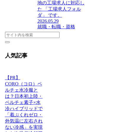
地の工場求人に対応し
た 「工場求人フォル
ダ」 です。
2026.05.29
就職・転職・資格
人気記事
【PR】
CORO（コロ）ペ
ルチェ水冷服と
は？日本初上陸・
ペルチェ素子×水
冷ハイブリッドで
「着ぶくれゼロ・
外気温に左右され
ない冷感」を実現