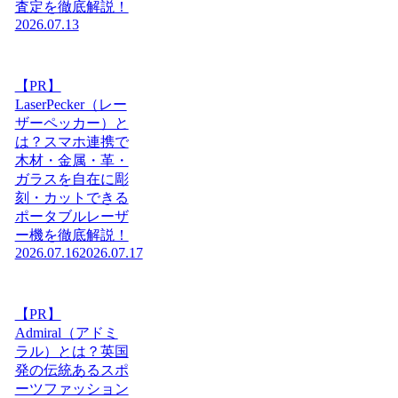
査定を徹底解説！
2026.07.13
【PR】
LaserPecker（レー
ザーペッカー）と
は？スマホ連携で
木材・金属・革・
ガラスを自在に彫
刻・カットできる
ポータブルレーザ
ー機を徹底解説！
2026.07.16
2026.07.17
【PR】
Admiral（アドミ
ラル）とは？英国
発の伝統あるスポ
ーツファッション