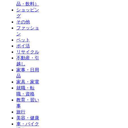
品・飲料）
ショッピン
グ
その他
ファッショ
ン
ペット
ポイ活
リサイクル
不動産・引
越し
家事・日用
品
家具・家電
就職・転
職・資格
教育・習い
事
旅行
美容・健康
車・バイク