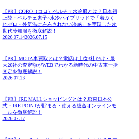
【PR】CORO（コロ）ペルチェ水冷服とは？日本初
上陸・ペルチェ素子×水冷ハイブリッドで「着ぶく
れゼロ・外気温に左右されない冷感」を実現した次
世代冷却服を徹底解説！
2026.07.14
2026.07.15
【PR】MOTA車買取とは？電話は上位3社だけ・最
大20社の査定額がWEBでわかる新時代の中古車一括
査定を徹底解説！
2026.07.13
【PR】JRE MALLショッピングとは？JR東日本公
式・JRE POINTが貯まる・使える総合オンラインモ
ールを徹底解説！
2026.07.17