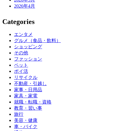
2026年4月
Categories
エンタメ
グルメ（食品・飲料）
ショッピング
その他
ファッション
ペット
ポイ活
リサイクル
不動産・引越し
家事・日用品
家具・家電
就職・転職・資格
教育・習い事
旅行
美容・健康
車・バイク