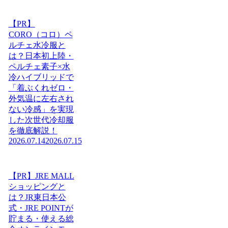
【PR】
CORO（コロ）ペ
ルチェ水冷服と
は？日本初上陸・
ペルチェ素子×水
冷ハイブリッドで
「着ぶくれゼロ・
外気温に左右され
ない冷感」を実現
した次世代冷却服
を徹底解説！
2026.07.14
2026.07.15
【PR】JRE MALL
ショッピングと
は？JR東日本公
式・JRE POINTが
貯まる・使える総