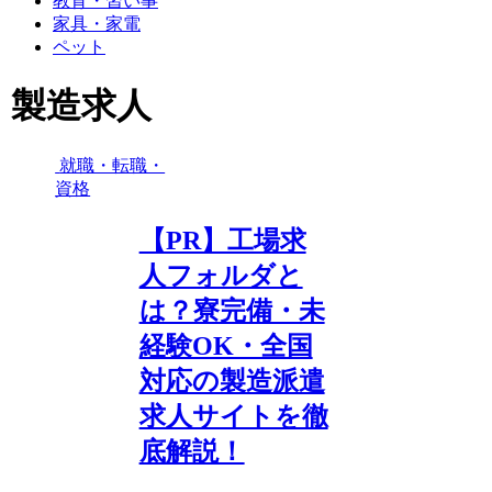
教育・習い事
家具・家電
ペット
製造求人
就職・転職・
資格
【PR】工場求
人フォルダと
は？寮完備・未
経験OK・全国
対応の製造派遣
求人サイトを徹
底解説！