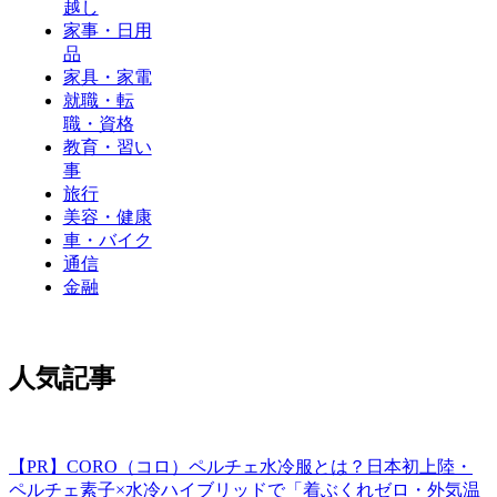
越し
家事・日用
品
家具・家電
就職・転
職・資格
教育・習い
事
旅行
美容・健康
車・バイク
通信
金融
人気記事
【PR】CORO（コロ）ペルチェ水冷服とは？日本初上陸・
ペルチェ素子×水冷ハイブリッドで「着ぶくれゼロ・外気温