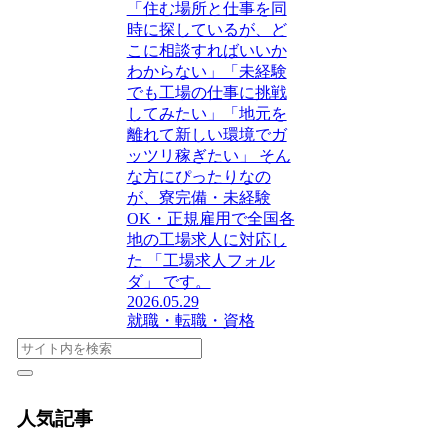
「住む場所と仕事を同
時に探しているが、ど
こに相談すればいいか
わからない」「未経験
でも工場の仕事に挑戦
してみたい」「地元を
離れて新しい環境でガ
ッツリ稼ぎたい」 そん
な方にぴったりなの
が、寮完備・未経験
OK・正規雇用で全国各
地の工場求人に対応し
た 「工場求人フォル
ダ」 です。
2026.05.29
就職・転職・資格
人気記事