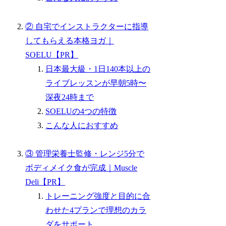
② 自宅でインストラクターに指導
してもらえる本格ヨガ｜
SOELU【PR】
日本最大級・1日140本以上の
ライブレッスンが早朝5時〜
深夜24時まで
SOELUの4つの特徴
こんな人におすすめ
③ 管理栄養士監修・レンジ5分で
ボディメイク食が完成｜Muscle
Deli【PR】
トレーニング強度と目的に合
わせた4プランで理想のカラ
ダをサポート