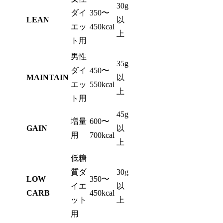
30g
ダイ
350〜
LEAN
以
エッ
450kcal
上
ト用
男性
35g
ダイ
450〜
MAINTAIN
以
エッ
550kcal
上
ト用
45g
増量
600〜
GAIN
以
用
700kcal
上
低糖
質ダ
30g
LOW
350〜
イエ
以
CARB
450kcal
ット
上
用