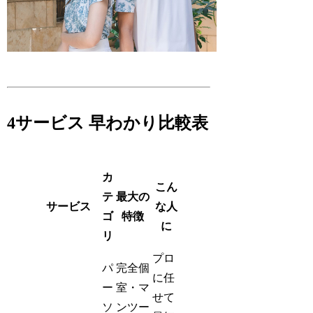
4サービス 早わかり比較表
カ
こん
テ
最大の
サービス
な人
ゴ
特徴
に
リ
プロ
パ
完全個
に任
ー
室・マ
せて
ソ
ンツー