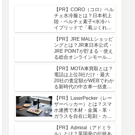
【PR】CORO（コロ）ペル
チェ水冷服とは？日本初上
陸・ペルチェ素子×水冷ハ
イブリッドで「着ぶくれゼ
ロ・外気温に左右されない
【PR】JRE MALLショッピ
冷感」を実現した次世代冷
ングとは？JR東日本公式・
却服を徹底解説！
JRE POINTが貯まる・使え
る総合オンラインモールを
徹底解説！
【PR】MOTA車買取とは？
電話は上位3社だけ・最大
20社の査定額がWEBでわか
る新時代の中古車一括査定
を徹底解説！
【PR】LaserPecker（レー
ザーペッカー）とは？スマ
ホ連携で木材・金属・革・
ガラスを自在に彫刻・カッ
トできるポータブルレーザ
【PR】Admiral（アドミラ
ー機を徹底解説！
ル）とは？英国発の伝統あ