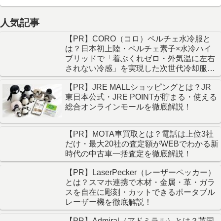
人気記事
【PR】CORO（コロ）ペルチェ水冷服と
は？日本初上陸・ペルチェ素子×水冷ハイ
ブリッドで「着ぶくれゼロ・外気温に左右
されない冷感」を実現した次世代冷却服を
徹底解説！
【PR】JRE MALLショッピングとは？JR
東日本公式・JRE POINTが貯まる・使える
総合オンラインモールを徹底解説！
【PR】MOTA車買取とは？電話は上位3社
だけ・最大20社の査定額がWEBでわかる新
時代の中古車一括査定を徹底解説！
【PR】LaserPecker（レーザーペッカー）
とは？スマホ連携で木材・金属・革・ガラ
スを自在に彫刻・カットできるポータブル
レーザー機を徹底解説！
【PR】Admiral（アドミラル）とは？英国