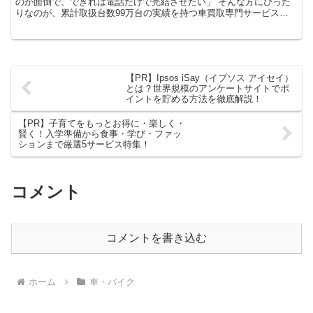
のが面倒で、できれば電話だけで完結させたい」 そんな方にぴった
りなのが、累計取扱台数99万台の実績を持つ車買取専門サービス
「車買取ソコカラ」 です。
【PR】Ipsos iSay（イプソス アイセイ）
とは？世界規模のアンケートサイトでポ
イントを貯める方法を徹底解説！
【PR】子育てをもっとお得に・楽しく・
賢く！入学準備から食事・学び・ファッ
ションまで厳選5サービス特集！
コメント
コメントを書き込む
ホーム
車・バイク