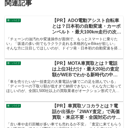
関連記事
【PR】ADO電動アシスト自転車
車・バイク
とは？日本初の自動変速・カーボ
ンベルト・最大100km走行の次世
代e-Bikeを徹底解説！
「チェーンの油汚れや変速操作が面倒で、もっとスマートに乗りた
い」「坂道の多い街でもラクラク走れる本格的なe-Bikeが欲しい」
そんな方に注目してほしいのが、ドイツ発・日本初の自動変速を搭載
したスタイリッシュな電動アシスト自転車 「ADO」 です。
【PR】MOTA車買取とは？電話
車・バイク
は上位3社だけ・最大20社の査定
額がWEBでわかる新時代の中古
車一括査定を徹底解説！
「車を売りたいが一括査定の大量電話が嫌で二の足を踏んでいる」
「ディーラーの下取り額が低すぎて納得できない」そんな方に知って
ほしいのが、全国1,500社以上の買取業者がオークション形式で入札
し、査定額上位3社のみがユーザーに連絡する仕組みの車一括査定サ
ービス「MOTA車買取」です。
【PR】車買取ソコカラとは？電
車・バイク
話か出張か「2WAY査定」で高価
買取・来店不要・全国対応のサー
ビスを徹底解説！
「古い車や走行距離が多い車でも売れるか不安」「査定に来てもらう