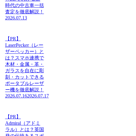
時代の中古車一括
査定を徹底解説！
2026.07.13
【PR】
LaserPecker（レー
ザーペッカー）と
は？スマホ連携で
木材・金属・革・
ガラスを自在に彫
刻・カットできる
ポータブルレーザ
ー機を徹底解説！
2026.07.16
2026.07.17
【PR】
Admiral（アドミ
ラル）とは？英国
発の伝統あるスポ