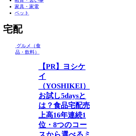
教育・習い事
家具・家電
ペット
宅配
グルメ（食
品・飲料）
【PR】ヨシケ
イ
（YOSHIKEI）
お試し5daysと
は？食品宅配売
上高16年連続1
位・8つのコー
スから選べるミ