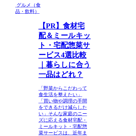
グルメ（食
品・飲料）
【PR】食材宅
配＆ミールキッ
ト・宅配惣菜サ
ービス4選比較
｜暮らしに合う
一品はどれ？
「野菜からこだわって
食生活を整えたい」
「買い物や調理の手間
をできるだけ減らした
い」そんな家庭のニー
ズに応える食材宅配・
ミールキット・宅配惣
菜サービスは、近年ま