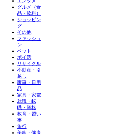
エンタメ
グルメ（食
品・飲料）
ショッピン
グ
その他
ファッショ
ン
ペット
ポイ活
リサイクル
不動産・引
越し
家事・日用
品
家具・家電
就職・転
職・資格
教育・習い
事
旅行
美容・健康