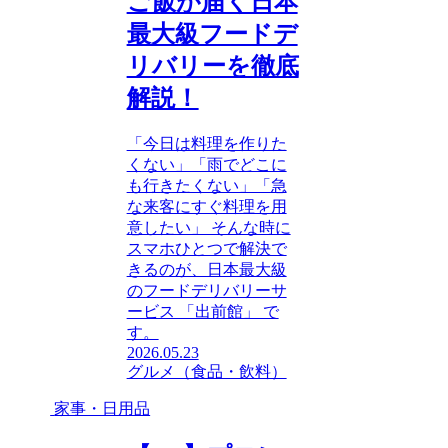
ご飯が届く日本
最大級フードデ
リバリーを徹底
解説！
「今日は料理を作りた
くない」「雨でどこに
も行きたくない」「急
な来客にすぐ料理を用
意したい」 そんな時に
スマホひとつで解決で
きるのが、日本最大級
のフードデリバリーサ
ービス 「出前館」 で
す。
2026.05.23
グルメ（食品・飲料）
家事・日用品