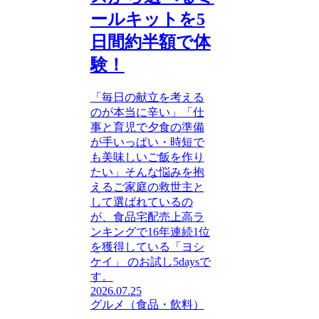
ールキットを5
日間約半額で体
験！
「毎日の献立を考える
のが本当に辛い」「仕
事と育児で夕食の準備
が手いっぱい・時短で
も美味しいご飯を作り
たい」そんな悩みを抱
えるご家庭の救世主と
して選ばれているの
が、食品宅配売上高ラ
ンキングで16年連続1位
を獲得している「ヨシ
ケイ」 のお試し5daysで
す。
2026.07.25
グルメ（食品・飲料）