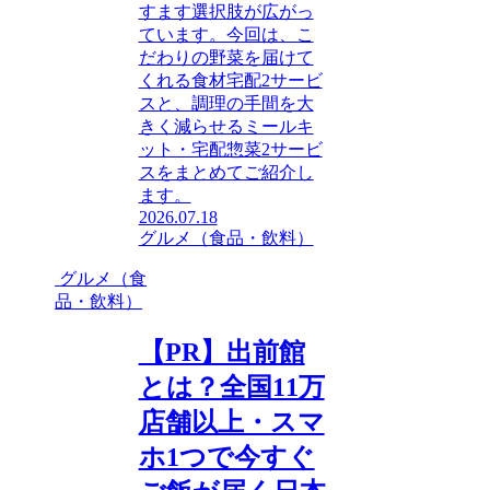
すます選択肢が広がっ
ています。今回は、こ
だわりの野菜を届けて
くれる食材宅配2サービ
スと、調理の手間を大
きく減らせるミールキ
ット・宅配惣菜2サービ
スをまとめてご紹介し
ます。
2026.07.18
グルメ（食品・飲料）
グルメ（食
品・飲料）
【PR】出前館
とは？全国11万
店舗以上・スマ
ホ1つで今すぐ