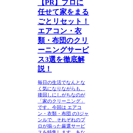
【PR】プロに
任せて家をまる
ごとリセット！
エアコン・衣
類・布団のクリ
ーニングサービ
ス3選を徹底解
説！
毎日の生活でなんとな
く気になりながらも、
後回しにしがちなのが
「家のクリーニング」
です。今回は エアコ
ン・衣類・布団 の3ジャ
ンルで、それぞれのプ
ロが揃った厳選サービ
スを特集します。あな