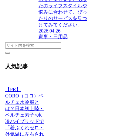
たのライフスタイルや
悩みに合わせて、ぴっ
たりのサービスを見つ
けてみてください。
2026.04.26
家事・日用品
人気記事
【PR】
CORO（コロ）ペ
ルチェ水冷服と
は？日本初上陸・
ペルチェ素子×水
冷ハイブリッドで
「着ぶくれゼロ・
外気温に左右され