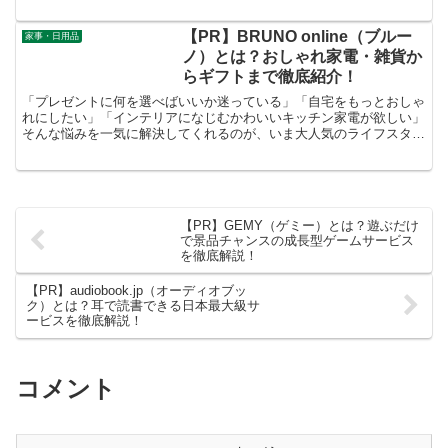
す。
【PR】BRUNO online（ブルー
家事・日用品
ノ）とは？おしゃれ家電・雑貨か
らギフトまで徹底紹介！
「プレゼントに何を選べばいいか迷っている」「自宅をもっとおしゃ
れにしたい」「インテリアになじむかわいいキッチン家電が欲しい」
そんな悩みを一気に解決してくれるのが、いま大人気のライフスタイ
ルブランド 「BRUNO（ブルーノ）」 の公式オンラインショップで
す。
【PR】GEMY（ゲミー）とは？遊ぶだけ
で景品チャンスの成長型ゲームサービス
を徹底解説！
【PR】audiobook.jp（オーディオブッ
ク）とは？耳で読書できる日本最大級サ
ービスを徹底解説！
コメント