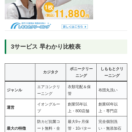
3サービス 早わかり比較表
ポニークリー
しももとクリ
カジタク
ニング
ーニング
エアコンクリ
衣類宅配＆保
ジャンル
布団丸洗い
ーニング
管
イオングルー
創業55年以
創業60年以
運営
プ
上・800店舗
上・専門店
防カビ抗菌コ
最大9ヶ月保
完全個別洗
最大の特徴
ート無料・全
管・10パター
い・無添加石