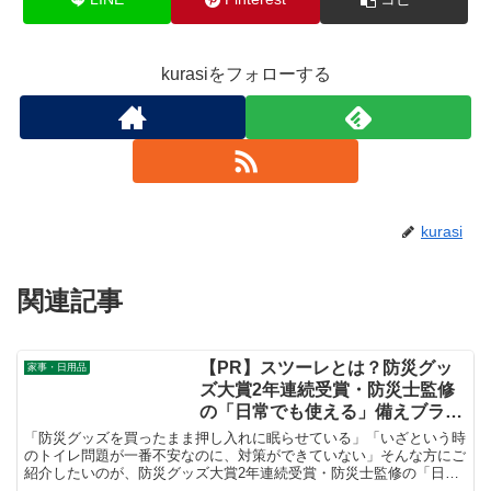
kurasiをフォローする
kurasi
関連記事
【PR】スツーレとは？防災グッ
家事・日用品
ズ大賞2年連続受賞・防災士監修
の「日常でも使える」備えブラン
ドを徹底解説！
「防災グッズを買ったまま押し入れに眠らせている」「いざという時
のトイレ問題が一番不安なのに、対策ができていない」そんな方にご
紹介したいのが、防災グッズ大賞2年連続受賞・防災士監修の「日常
から使える備え」をコンセプトにした防災ブランド 「スツーレ」 で