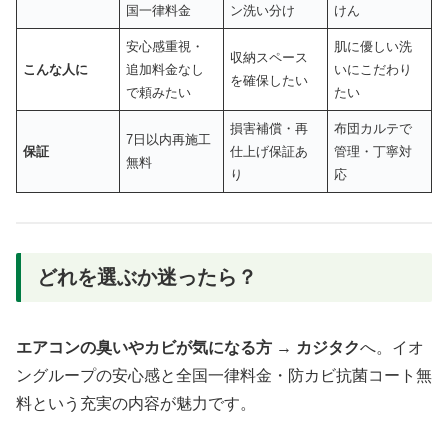
国一律料金
ン洗い分け
けん
安心感重視・
肌に優しい洗
収納スペース
こんな人に
追加料金なし
いにこだわり
を確保したい
で頼みたい
たい
損害補償・再
布団カルテで
7日以内再施工
保証
仕上げ保証あ
管理・丁寧対
無料
り
応
どれを選ぶか迷ったら？
エアコンの臭いやカビが気になる方
→
カジタク
へ。イオ
ングループの安心感と全国一律料金・防カビ抗菌コート無
料という充実の内容が魅力です。