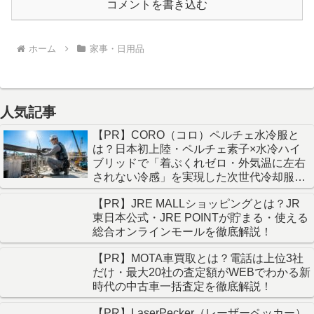
コメントを書き込む
ホーム
家事・日用品
人気記事
【PR】CORO（コロ）ペルチェ水冷服と
は？日本初上陸・ペルチェ素子×水冷ハイ
ブリッドで「着ぶくれゼロ・外気温に左右
されない冷感」を実現した次世代冷却服を
徹底解説！
【PR】JRE MALLショッピングとは？JR
東日本公式・JRE POINTが貯まる・使える
総合オンラインモールを徹底解説！
【PR】MOTA車買取とは？電話は上位3社
だけ・最大20社の査定額がWEBでわかる新
時代の中古車一括査定を徹底解説！
【PR】LaserPecker（レーザーペッカー）