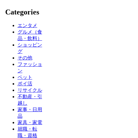
Categories
エンタメ
グルメ（食
品・飲料）
ショッピン
グ
その他
ファッショ
ン
ペット
ポイ活
リサイクル
不動産・引
越し
家事・日用
品
家具・家電
就職・転
職・資格