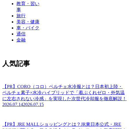
教育・習い
事
旅行
美容・健康
車・バイク
通信
金融
人気記事
【PR】CORO（コロ）ペルチェ水冷服とは？日本初上陸・
ペルチェ素子×水冷ハイブリッドで「着ぶくれゼロ・外気温
に左右されない冷感」を実現した次世代冷却服を徹底解説！
2026.07.14
2026.07.15
【PR】JRE MALLショッピングとは？JR東日本公式・JRE