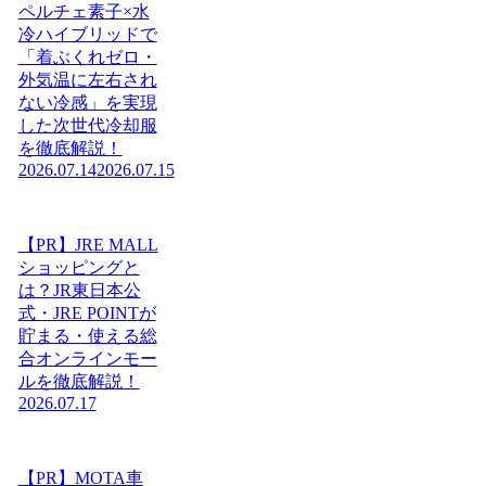
ペルチェ素子×水
冷ハイブリッドで
「着ぶくれゼロ・
外気温に左右され
ない冷感」を実現
した次世代冷却服
を徹底解説！
2026.07.14
2026.07.15
【PR】JRE MALL
ショッピングと
は？JR東日本公
式・JRE POINTが
貯まる・使える総
合オンラインモー
ルを徹底解説！
2026.07.17
【PR】MOTA車