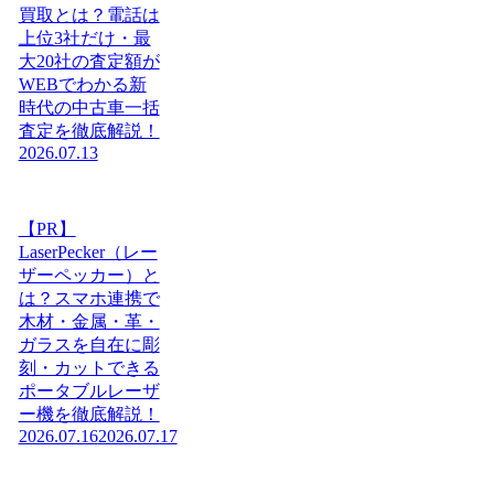
買取とは？電話は
上位3社だけ・最
大20社の査定額が
WEBでわかる新
時代の中古車一括
査定を徹底解説！
2026.07.13
【PR】
LaserPecker（レー
ザーペッカー）と
は？スマホ連携で
木材・金属・革・
ガラスを自在に彫
刻・カットできる
ポータブルレーザ
ー機を徹底解説！
2026.07.16
2026.07.17