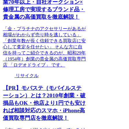
業70年以上・自社オークション×
修理工房で実現するブランド品・
貴金属の高価買取を徹底解説！
「金・プラチナのアクセサリーがあるが
相場がわからず売り時を逃している」
「創業年数が長く信頼できる買取店に安
心して査定を任せたい」 そんな方に自
信を持ってご紹介できるのが、昭和29年
（1954年）創業の貴金属の高価買取専門
店 「ロデオドライブ」 です。
リサイクル
【PR】モバステ（モバイルステ
ーション）とは？2010年創業・破
損品もOK・他店より1円でも安け
れば相談対応のスマホ・iPhone高
価買取専門店を徹底解説！