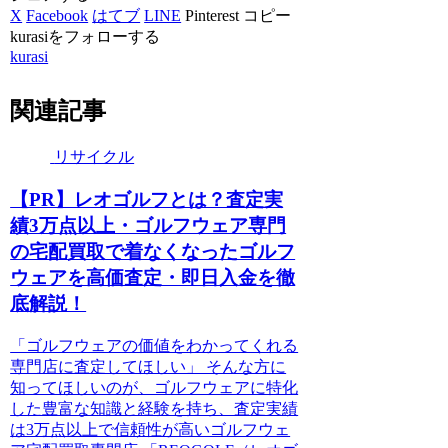
X
Facebook
はてブ
LINE
Pinterest
コピー
kurasiをフォローする
kurasi
関連記事
リサイクル
【PR】レオゴルフとは？査定実
績3万点以上・ゴルフウェア専門
の宅配買取で着なくなったゴルフ
ウェアを高価査定・即日入金を徹
底解説！
「ゴルフウェアの価値をわかってくれる
専門店に査定してほしい」 そんな方に
知ってほしいのが、ゴルフウェアに特化
した豊富な知識と経験を持ち、査定実績
は3万点以上で信頼性が高いゴルフウェ