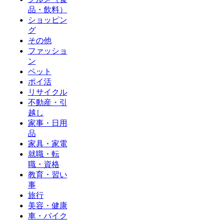
品・飲料）
ショッピン
グ
その他
ファッショ
ン
ペット
ポイ活
リサイクル
不動産・引
越し
家事・日用
品
家具・家電
就職・転
職・資格
教育・習い
事
旅行
美容・健康
車・バイク