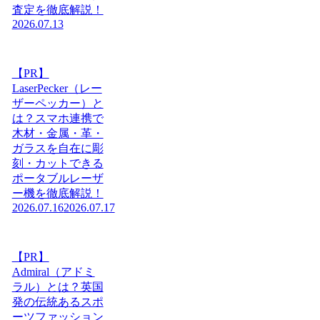
査定を徹底解説！
2026.07.13
【PR】
LaserPecker（レー
ザーペッカー）と
は？スマホ連携で
木材・金属・革・
ガラスを自在に彫
刻・カットできる
ポータブルレーザ
ー機を徹底解説！
2026.07.16
2026.07.17
【PR】
Admiral（アドミ
ラル）とは？英国
発の伝統あるスポ
ーツファッション