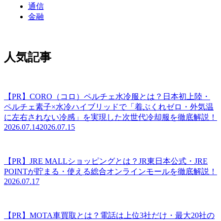
通信
金融
人気記事
【PR】CORO（コロ）ペルチェ水冷服とは？日本初上陸・
ペルチェ素子×水冷ハイブリッドで「着ぶくれゼロ・外気温
に左右されない冷感」を実現した次世代冷却服を徹底解説！
2026.07.14
2026.07.15
【PR】JRE MALLショッピングとは？JR東日本公式・JRE
POINTが貯まる・使える総合オンラインモールを徹底解説！
2026.07.17
【PR】MOTA車買取とは？電話は上位3社だけ・最大20社の