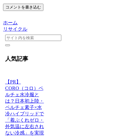
コメントを書き込む
ホーム
リサイクル
人気記事
【PR】
CORO（コロ）ペ
ルチェ水冷服と
は？日本初上陸・
ペルチェ素子×水
冷ハイブリッドで
「着ぶくれゼロ・
外気温に左右され
ない冷感」を実現