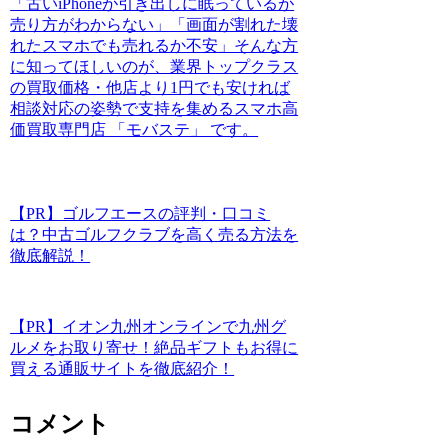
「古いiPhoneが引き出しに眠っているが
売り方がわからない」「画面が割れた壊
れたスマホでも売れるか不安」そんな方
に知ってほしいのが、業界トップクラス
の買取価格・他店より1円でも安ければ
相談対応の姿勢で支持を集めるスマホ高
価買取専門店 「モバステ」 です。
【PR】ゴルフエースの評判・口コミ
は？中古ゴルフクラブを高く売る方法を
徹底解説！
【PR】イオン九州オンラインで九州グ
ルメをお取り寄せ！絶品ギフトもお得に
買える通販サイトを徹底紹介！
コメント