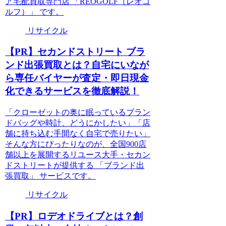
ア宅配買取専門店 「REOGOLF（レオゴ
ルフ）」 です。
リサイクル
【PR】セカンドストリート ブラ
ンド出張買取とは？自宅にいなが
ら専任バイヤーが査定・即日現金
化できるサービスを徹底解説！
「クローゼットの奥に眠っているブラン
ドバッグや時計、どうにかしたい」「店
舗に持ち込む手間なく自宅で売りたい」
そんな方にぴったりなのが、全国900店
舗以上を展開するリユース大手・セカン
ドストリートが提供する 「ブランド出
張買取」 サービスです。
リサイクル
【PR】ロデオドライブとは？創