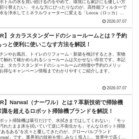
ボトルの水を買い続けるのをやめて、環境にも家計にも優しい方
切り替えたい」 そんな方にぴったりなのが、高性能フィルターで
水を浄水してミネラルウォーターに変える「Locca（ロッカ）」
。
2026.07.07
PR】タカラスタンダードのショールームとは？予約
もっと便利に使いこなす方法を解説！
チンやお風呂、トイレのリフォーム・新築を検討するとき、実物
て触れて確かめられるショールームは欠かせない存在です。本記
は、タカラスタンダードのショールームの特徴や予約のメリッ
お得なキャンペーン情報までわかりやすくご紹介します。
2026.07.07
PR】Narwal（ナーワル）とは？革新技術で掃除機
常識を超えるロボット掃除機ブランドを解説！
ボット掃除機は吸引だけで、水拭きまではしてくれない」「モッ
汚れたまま床を拭いていて逆に不衛生かも」そんなロボット掃除
“あるある”を次々と覆してきたのが、グローバルブランド
arwal」です。業界初の技術を惜しみなく投入し、世界中で高く評