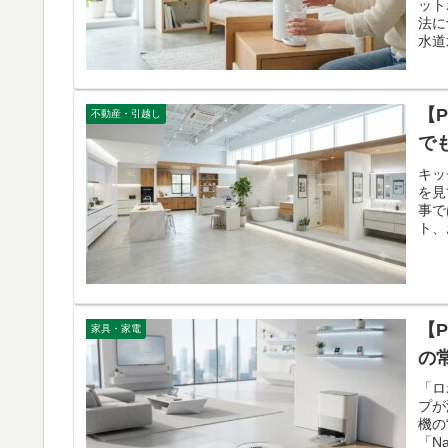
ット
法に
水道
です
【
不動産・引越し
で
キッ
を見
事で
ト、
【
家具・家電
の
「ロ
プが
機の
「N