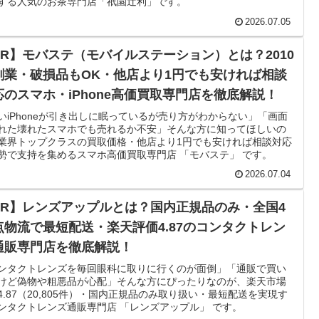
する人気のお茶専門店「祇園辻利」です。
2026.07.05
PR】モバステ（モバイルステーション）とは？2010
創業・破損品もOK・他店より1円でも安ければ相談
応のスマホ・iPhone高価買取専門店を徹底解説！
いiPhoneが引き出しに眠っているが売り方がわからない」「画面
れた壊れたスマホでも売れるか不安」そんな方に知ってほしいの
業界トップクラスの買取価格・他店より1円でも安ければ相談対応
勢で支持を集めるスマホ高価買取専門店 「モバステ」 です。
2026.07.04
PR】レンズアップルとは？国内正規品のみ・全国4
点物流で最短配送・楽天評価4.87のコンタクトレン
通販専門店を徹底解説！
ンタクトレンズを毎回眼科に取りに行くのが面倒」「通販で買い
けど偽物や粗悪品が心配」そんな方にぴったりなのが、楽天市場
4.87（20,805件）・国内正規品のみ取り扱い・最短配送を実現す
ンタクトレンズ通販専門店 「レンズアップル」 です。