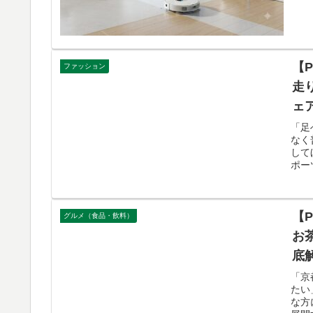
価さ
【
ファッション
走
ェ
「足
なく
して
ポー
【
グルメ（食品・飲料）
お
底
「京
たい
な方