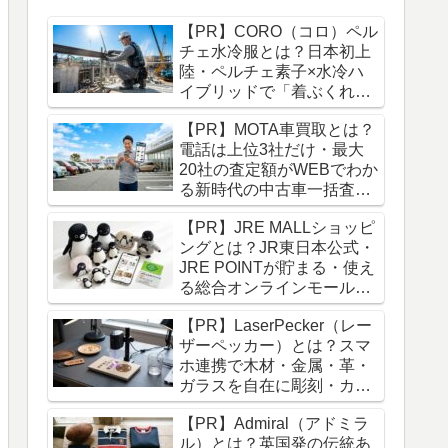
【PR】CORO（コロ）ペル
チェ水冷服とは？日本初上
陸・ペルチェ素子×水冷ハ
イブリッドで「着ぶくれゼ
ロ・外気温に左右されない
【PR】MOTA車買取とは？
冷感」を実現した次世代冷
電話は上位3社だけ・最大
却服を徹底解説！
20社の査定額がWEBでわか
る新時代の中古車一括査定
を徹底解説！
【PR】JRE MALLショッピ
ングとは？JR東日本公式・
JRE POINTが貯まる・使え
る総合オンラインモールを
徹底解説！
【PR】LaserPecker（レー
ザーペッカー）とは？スマ
ホ連携で木材・金属・革・
ガラスを自在に彫刻・カッ
トできるポータブルレーザ
【PR】Admiral（アドミラ
ー機を徹底解説！
ル）とは？英国発の伝統あ