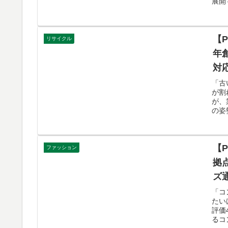
展開
【
リサイクル
年
対
「古
が割
が、
の姿
【
ファッション
拠
ズ
「コ
たい
評価
るコ