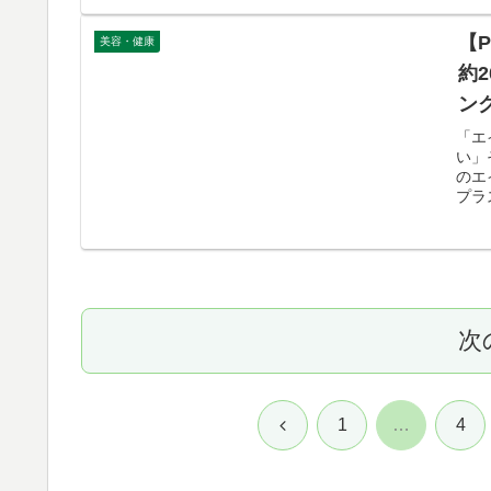
【
美容・健康
約
ン
「エ
い」
のエ
プラ
次
前
1
…
4
へ