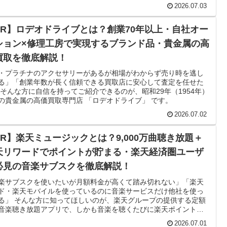
2026.07.03
PR】ロデオドライブとは？創業70年以上・自社オー
ション×修理工房で実現するブランド品・貴金属の高
買取を徹底解説！
・プラチナのアクセサリーがあるが相場がわからず売り時を逃し
る」「創業年数が長く信頼できる買取店に安心して査定を任せた
 そんな方に自信を持ってご紹介できるのが、昭和29年（1954年）
の貴金属の高価買取専門店 「ロデオドライブ」 です。
2026.07.02
PR】楽天ミュージックとは？9,000万曲聴き放題＋
天リワードでポイントが貯まる・楽天経済圏ユーザ
必見の音楽サブスクを徹底解説！
楽サブスクを使いたいが月額料金が高くて踏み切れない」「楽天
ド・楽天モバイルを使っているのに音楽サービスだけ他社を使っ
る」 そんな方に知ってほしいのが、楽天グループの提供する定額
音楽聴き放題アプリで、しかも音楽を聴くたびに楽天ポイントが
る 「楽天ミュージック」 です。
2026.07.01