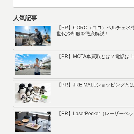
人気記事
【PR】CORO（コロ）ペルチェ
世代冷却服を徹底解説！
【PR】MOTA車買取とは？電話は
【PR】JRE MALLショッピング
【PR】LaserPecker（レ