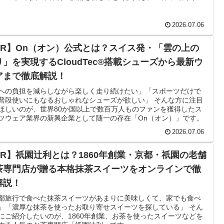
れています。
2026.07.06
PR】On（オン）公式とは？スイス発・「雲の上の
り」を実現するCloudTec®搭載シューズから最新ウ
アまで徹底解説！
への負担を減らしながら楽しく走り続けたい」「スポーツだけで
普段使いにもなるおしゃれなシューズが欲しい」 そんな方に注目
ほしいのが、世界80か国以上で数百万人ものファンを獲得したス
ツウェア業界の新興企業として随一の存在「On（オン）」です。
2026.07.06
PR】祇園辻利とは？1860年創業・京都・祇園の老舗
茶専門店が贈る本格抹茶スイーツをオンラインで徹
解説！
都旅行で食べた抹茶スイーツがあまりに美味しくて、家でも食べ
」「濃厚な抹茶を使ったお取り寄せスイーツを探している」 そん
にご紹介したいのが、1860年創業、お茶を使ったスイーツなどを