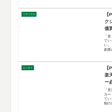
【
リサイクル
ク
価
「金
てい
い」
創業
【
エンタメ
楽
ー
「音
カー
てい
制の
貯ま