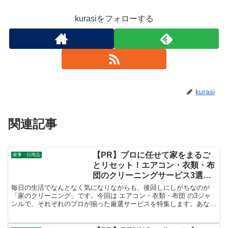
kurasiをフォローする
kurasi
関連記事
【PR】プロに任せて家をまるご
家事・日用品
とリセット！エアコン・衣類・布
団のクリーニングサービス3選を
徹底解説！
毎日の生活でなんとなく気になりながらも、後回しにしがちなのが
「家のクリーニング」です。今回は エアコン・衣類・布団 の3ジャ
ンルで、それぞれのプロが揃った厳選サービスを特集します。あなた
のライフスタイルや悩みに合わせて、ぴったりのサービスを見つけて
みてください。