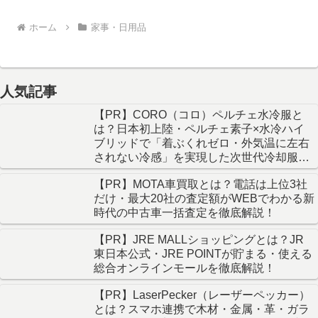
ホーム
家事・日用品
人気記事
【PR】CORO（コロ）ペルチェ水冷服と
は？日本初上陸・ペルチェ素子×水冷ハイ
ブリッドで「着ぶくれゼロ・外気温に左右
されない冷感」を実現した次世代冷却服を
徹底解説！
【PR】MOTA車買取とは？電話は上位3社
だけ・最大20社の査定額がWEBでわかる新
時代の中古車一括査定を徹底解説！
【PR】JRE MALLショッピングとは？JR
東日本公式・JRE POINTが貯まる・使える
総合オンラインモールを徹底解説！
【PR】LaserPecker（レーザーペッカー）
とは？スマホ連携で木材・金属・革・ガラ