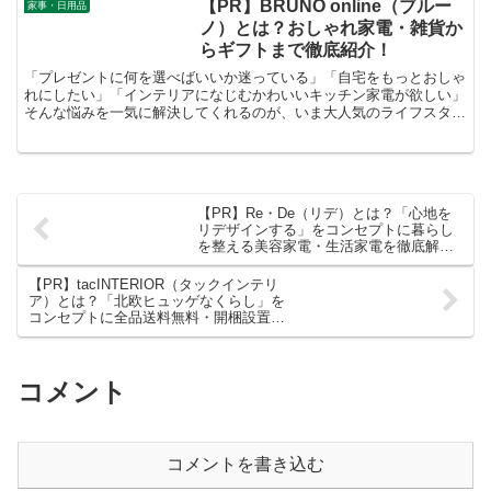
【PR】BRUNO online（ブルー
家事・日用品
ノ）とは？おしゃれ家電・雑貨か
らギフトまで徹底紹介！
「プレゼントに何を選べばいいか迷っている」「自宅をもっとおしゃ
れにしたい」「インテリアになじむかわいいキッチン家電が欲しい」
そんな悩みを一気に解決してくれるのが、いま大人気のライフスタイ
ルブランド 「BRUNO（ブルーノ）」 の公式オンラインショップで
す。
【PR】Re・De（リデ）とは？「心地を
リデザインする」をコンセプトに暮らし
を整える美容家電・生活家電を徹底解
説！
【PR】tacINTERIOR（タックインテリ
ア）とは？「北欧ヒュッゲなくらし」を
コンセプトに全品送料無料・開梱設置対
応のデザイン家具通販を徹底解説！
コメント
コメントを書き込む