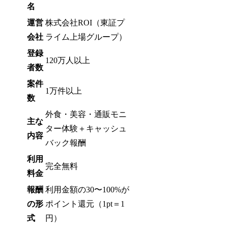
名
運営
株式会社ROI（東証プ
会社
ライム上場グループ）
登録
120万人以上
者数
案件
1万件以上
数
外食・美容・通販モニ
主な
ター体験＋キャッシュ
内容
バック報酬
利用
完全無料
料金
報酬
利用金額の30〜100%が
の形
ポイント還元（1pt＝1
式
円）