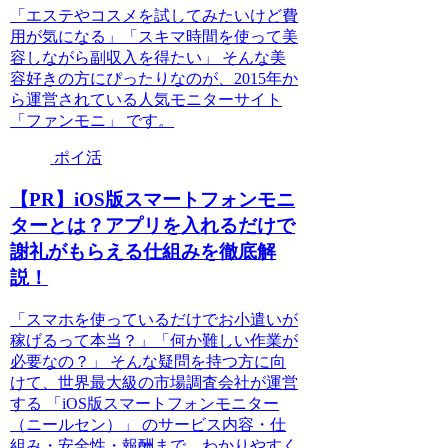
「エステやコスメを試してみたいけど費
用が気になる」「スキマ時間を使って美
容しながら副収入を得たい」 そんな美
容好きの方にぴったりなのが、2015年か
ら運営されている人気モニターサイト
「ファンモニ」 です。
ポイ活
【PR】iOS版スマートフォンモニ
ターとは？アプリを入れるだけで
謝礼がもらえる仕組みを徹底解
説！
「スマホを使っているだけでお小遣いが
稼げるって本当？」「何か難しい作業が
必要なの？」 そんな疑問を持つ方に向
けて、世界最大級の市場調査会社が運営
する 「iOS版スマートフォンモニター
（ニールセン）」 のサービス内容・仕
組み・安全性・報酬まで、わかりやすく