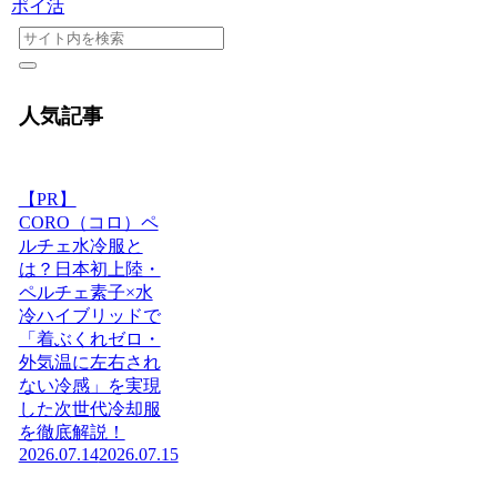
ポイ活
人気記事
【PR】
CORO（コロ）ペ
ルチェ水冷服と
は？日本初上陸・
ペルチェ素子×水
冷ハイブリッドで
「着ぶくれゼロ・
外気温に左右され
ない冷感」を実現
した次世代冷却服
を徹底解説！
2026.07.14
2026.07.15