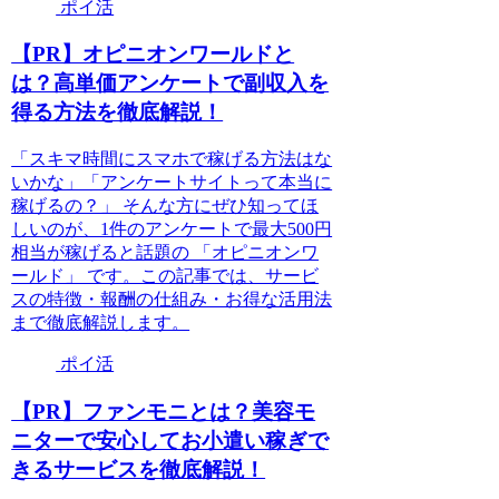
ポイ活
【PR】オピニオンワールドと
は？高単価アンケートで副収入を
得る方法を徹底解説！
「スキマ時間にスマホで稼げる方法はな
いかな」「アンケートサイトって本当に
稼げるの？」 そんな方にぜひ知ってほ
しいのが、1件のアンケートで最大500円
相当が稼げると話題の 「オピニオンワ
ールド」 です。この記事では、サービ
スの特徴・報酬の仕組み・お得な活用法
まで徹底解説します。
ポイ活
【PR】ファンモニとは？美容モ
ニターで安心してお小遣い稼ぎで
きるサービスを徹底解説！