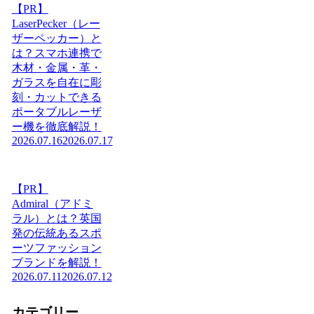
【PR】
LaserPecker（レー
ザーペッカー）と
は？スマホ連携で
木材・金属・革・
ガラスを自在に彫
刻・カットできる
ポータブルレーザ
ー機を徹底解説！
2026.07.16
2026.07.17
【PR】
Admiral（アドミ
ラル）とは？英国
発の伝統あるスポ
ーツファッション
ブランドを解説！
2026.07.11
2026.07.12
カテゴリー