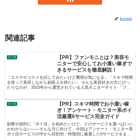
kurasi
関連記事
【PR】ファンモニとは？美容モ
ポイ活
ニターで安心してお小遣い稼ぎで
きるサービスを徹底解説！
「エステやコスメを試してみたいけど費用が気になる」「スキマ時間
を使って美容しながら副収入を得たい」 そんな美容好きの方にぴっ
たりなのが、2015年から運営されている人気モニターサイト 「ファ
ンモニ」 です。
【PR】スキマ時間でお小遣い稼
ポイ活
ぎ！アンケート・モニター系ポイ
活厳選6サービス完全ガイド
副業や節約に「ポイ活」を始めたいけど、どのサービスを選べばいい
かわからない——そんな方に向けて、今回はアンケート・モニター系
ポイ活サービスの中から目的別・特徴別に厳選した6サービスをまと
めてご紹介します。