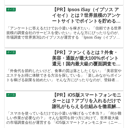
【PR】Ipsos iSay（イプソス ア
ポイ活
イセイ）とは？世界規模のアンケ
ートサイトでポイントを貯める方
法を徹底解説！
「アンケートに答えるだけでお小遣いを稼ぎたい」「信頼できる世界
規模の調査会社のサービスを使いたい」そんな方にぴったりなのが、
市場調査で世界第3位のイプソスが運営する 「Ipsos iSay（イプソス
アイセイ）」 です。
【PR】ファンくるとは？外食・
ポイ活
美容・通販が最大100%ポイント
還元！国内最大級の覆面調査モニ
ターサービスを徹底解説！
「外食代を節約したいけど、食事の質は落としたくない」「美容室や
エステをお得に体験できる方法を探している」「楽しみながらポイン
トを稼げる副業を始めたい」 そんな方にぴったりなのが、登録者数
120万人以上・国内最大級の覆面調査モニターサービス 「ファンく
る」 です。
【PR】iOS版スマートフォンモニ
ポイ活
ターとは？アプリを入れるだけで
謝礼がもらえる仕組みを徹底解
説！
「スマホを使っているだけでお小遣いが稼げるって本当？」「何か難
しい作業が必要なの？」 そんな疑問を持つ方に向けて、世界最大級
の市場調査会社が運営する 「iOS版スマートフォンモニター（ニール
セン）」 のサービス内容・仕組み・安全性・報酬まで、わかりやす