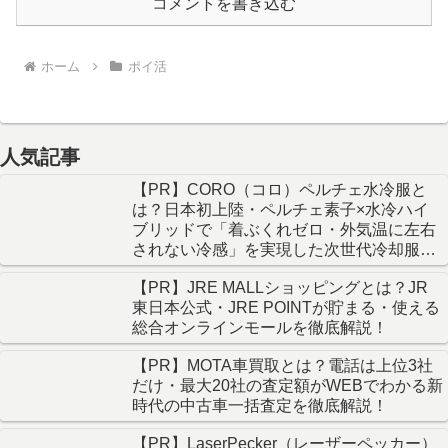
コメントを書き込む
ホーム
ポイ活
人気記事
【PR】CORO（コロ）ペルチェ水冷服と
は？日本初上陸・ペルチェ素子×水冷ハイ
ブリッドで「着ぶくれゼロ・外気温に左右
されない冷感」を実現した次世代冷却服を
徹底解説！
【PR】JRE MALLショッピングとは？JR
東日本公式・JRE POINTが貯まる・使える
総合オンラインモールを徹底解説！
【PR】MOTA車買取とは？電話は上位3社
だけ・最大20社の査定額がWEBでわかる新
時代の中古車一括査定を徹底解説！
【PR】LaserPecker（レーザーペッカー）