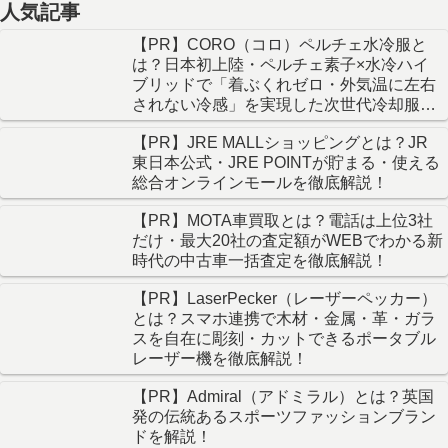
人気記事
【PR】CORO（コロ）ペルチェ水冷服と
は？日本初上陸・ペルチェ素子×水冷ハイ
ブリッドで「着ぶくれゼロ・外気温に左右
されない冷感」を実現した次世代冷却服を
徹底解説！
【PR】JRE MALLショッピングとは？JR
東日本公式・JRE POINTが貯まる・使える
総合オンラインモールを徹底解説！
【PR】MOTA車買取とは？電話は上位3社
だけ・最大20社の査定額がWEBでわかる新
時代の中古車一括査定を徹底解説！
【PR】LaserPecker（レーザーペッカー）
とは？スマホ連携で木材・金属・革・ガラ
スを自在に彫刻・カットできるポータブル
レーザー機を徹底解説！
【PR】Admiral（アドミラル）とは？英国
発の伝統あるスポーツファッションブラン
ドを解説！