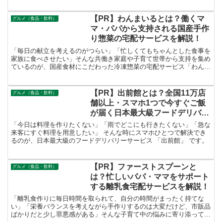
ける無添加スープ・パスタソース専門店 「ナチュラルグレース」 で
す。
【PR】わんまいるとは？働くマ
グルメ（食品・飲料）
マ・パパから支持される国産手作
り惣菜の宅配サービスを解説！
「毎日の献立を考えるのがつらい」「忙しくてもちゃんとした食事を
家族に食べさせたい」そんな共働き家庭や子育て世帯から支持を集め
ているのが、国産食材にこだわった冷凍惣菜の宅配サービス「わんま
いる」です。冷凍とは思えない美味しさと、栄養バランスへのこだわ
りが評判となっています。
【PR】出前館とは？全国11万店
グルメ（食品・飲料）
舗以上・スマホ1つで今すぐご飯
が届く日本最大級フードデリバリ
ーを徹底解説！
「今日は料理を作りたくない」「雨でどこにも行きたくない」「急な
来客にすぐ料理を用意したい」 そんな時にスマホひとつで解決でき
るのが、日本最大級のフードデリバリーサービス 「出前館」 です。
【PR】ファーストスプーンと
グルメ（食品・飲料）
は？忙しいパパ・ママをサポート
する離乳食宅配サービスを解説！
「離乳食作りに毎日時間を取られて、自分の時間がまったく持てな
い」「栄養バランスを考えながら手作りするのは大変だけど、市販品
ばかりだと少し罪悪感がある」そんな子育て中の悩みに寄り添ってい