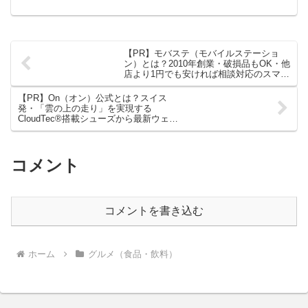
るのが、離乳食の宅配サービス「ファーストスプーン」です。忙しい
パパ・ママの強い味方として注目されています。
【PR】モバステ（モバイルステーショ
ン）とは？2010年創業・破損品もOK・他
店より1円でも安ければ相談対応のスマ
ホ・iPhone高価買取専門店を徹底解説！
【PR】On（オン）公式とは？スイス
発・「雲の上の走り」を実現する
CloudTec®搭載シューズから最新ウェア
まで徹底解説！
コメント
コメントを書き込む
ホーム
グルメ（食品・飲料）