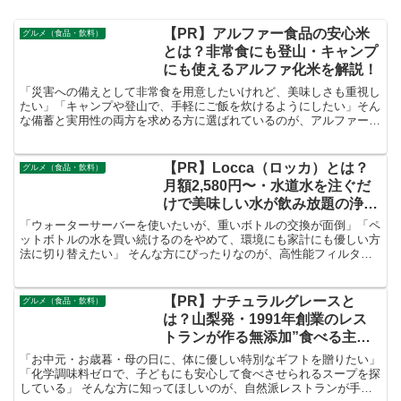
【PR】アルファー食品の安心米
グルメ（食品・飲料）
とは？非常食にも登山・キャンプ
にも使えるアルファ化米を解説！
「災害への備えとして非常食を用意したいけれど、美味しさも重視し
たい」「キャンプや登山で、手軽にご飯を炊けるようにしたい」そん
な備蓄と実用性の両方を求める方に選ばれているのが、アルファー食
品の「安心米」です。お湯や水を注ぐだけで手軽にご飯が完成する長
期保存食として、幅広いシーンで活用されています。
【PR】Locca（ロッカ）とは？
グルメ（食品・飲料）
月額2,580円〜・水道水を注ぐだ
けで美味しい水が飲み放題の浄水
型ウォーターサーバーを徹底解
「ウォーターサーバーを使いたいが、重いボトルの交換が面倒」「ペ
説！
ットボトルの水を買い続けるのをやめて、環境にも家計にも優しい方
法に切り替えたい」 そんな方にぴったりなのが、高性能フィルター
で水道水を浄水してミネラルウォーターに変える「Locca（ロッ
カ）」です。
【PR】ナチュラルグレースと
グルメ（食品・飲料）
は？山梨発・1991年創業のレス
トランが作る無添加”食べる主食
洋風スープ”を徹底解説！
「お中元・お歳暮・母の日に、体に優しい特別なギフトを贈りたい」
「化学調味料ゼロで、子どもにも安心して食べさせられるスープを探
している」 そんな方に知ってほしいのが、自然派レストランが手掛