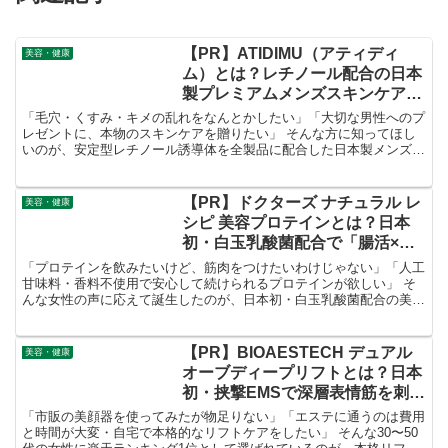
【PR】ATIDIMU（アティディ
美容・健康
ム）とは？レチノール配合の日本
製プレミアムメンズスキンケアを
徹底解説！
「毛穴・くすみ・キメの乱れをなんとかしたい」「大切な男性へのプ
レゼントに、本物のスキンケアを贈りたい」 そんな方に知ってほし
いのが、安定型レチノール誘導体を全製品に配合した日本製メンズス
キンケアブランド 「ATIDIMU（アティディム）」 です。
【PR】ドクターズ ナチュラル レ
美容・健康
シピ 美容プロテインとは？日本
初・白玉乳酸菌配合で「腸活×美
容×たんぱく質」を1杯で叶える方
「プロテインを飲みたいけど、筋肉をつけたいわけじゃない」「人工
法を徹底解説！
甘味料・香料不使用で安心して続けられるプロテインが欲しい」 そ
んな女性の声に応えて誕生したのが、日本初・白玉乳酸菌配合の美容
プロテイン 「ドクターズ ナチュラル レシピ」 です。
【PR】BIOAESTECH デュアル
美容・健康
オーブディープリフトとは？日本
初・挟撃EMSで深層表情筋を刺激
する楽天ランキング1位の本格リ
「市販の美顔器を使ってみたが物足りない」「エステに通うのは費用
フトケア美顔器を徹底解説！
と時間が大変・自宅で本格的なリフトケアをしたい」 そんな30〜50