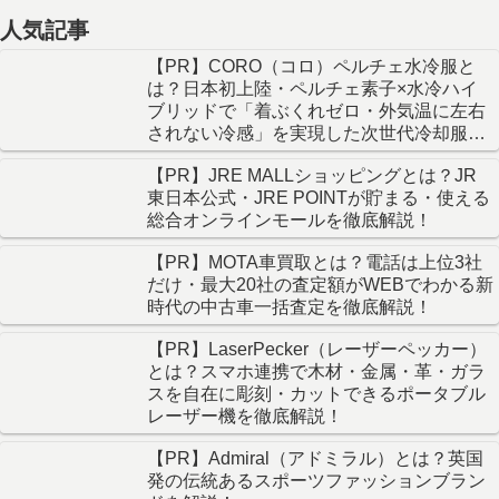
人気記事
【PR】CORO（コロ）ペルチェ水冷服と
は？日本初上陸・ペルチェ素子×水冷ハイ
ブリッドで「着ぶくれゼロ・外気温に左右
されない冷感」を実現した次世代冷却服を
徹底解説！
【PR】JRE MALLショッピングとは？JR
東日本公式・JRE POINTが貯まる・使える
総合オンラインモールを徹底解説！
【PR】MOTA車買取とは？電話は上位3社
だけ・最大20社の査定額がWEBでわかる新
時代の中古車一括査定を徹底解説！
【PR】LaserPecker（レーザーペッカー）
とは？スマホ連携で木材・金属・革・ガラ
スを自在に彫刻・カットできるポータブル
レーザー機を徹底解説！
【PR】Admiral（アドミラル）とは？英国
発の伝統あるスポーツファッションブラン