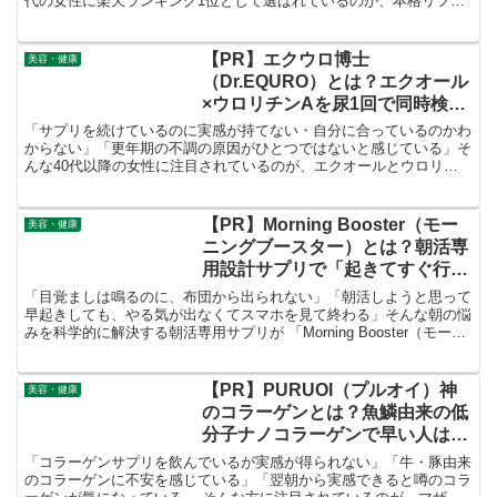
代の女性に楽天ランキング1位として選ばれているのが、本格リフト
ケア美顔器「バイオエステックデュアルオーブディープリフト」で
す。
【PR】エクウロ博士
美容・健康
（Dr.EQURO）とは？エクオール
×ウロリチンAを尿1回で同時検
査・体質を数値化する更年期世代
「サプリを続けているのに実感が持てない・自分に合っているのかわ
注目の検査キットを徹底解説！
からない」「更年期の不調の原因がひとつではないと感じている」そ
んな40代以降の女性に注目されているのが、エクオールとウロリチ
ンAを1回の検査で同時に「見える化」できる検査キット 「エクウロ
博士（Dr.EQURO）」 です。
【PR】Morning Booster（モー
美容・健康
ニングブースター）とは？朝活専
用設計サプリで「起きてすぐ行動
できる朝」をつくる方法を徹底解
「目覚ましは鳴るのに、布団から出られない」「朝活しようと思って
説！
早起きしても、やる気が出なくてスマホを見て終わる」そんな朝の悩
みを科学的に解決する朝活専用サプリが 「Morning Booster（モーニ
ングブースター）」 です。
【PR】PURUOI（プルオイ）神
美容・健康
のコラーゲンとは？魚鱗由来の低
分子ナノコラーゲンで早い人は翌
朝からプルプル肌を実感！徹底解
「コラーゲンサプリを飲んでいるが実感が得られない」「牛・豚由来
説！
のコラーゲンに不安を感じている」「翌朝から実感できると噂のコラ