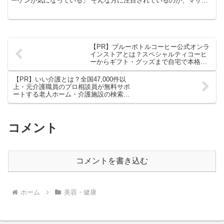
ーゲンが気になっている」 そんな方に注目されているのが、マザー
リーフ薬品が展開する「神のコラーゲン プルオイ（puruoi）ナノコラ
ーゲン」です。
【PR】ブルーボトルコーヒー公式オンラ
インストアとは？スペシャルティコーヒ
ーからギフト・グッズまで自宅で本格体
験できる公式通販を徹底解説！
【PR】いい介護とは？全国47,000件以
上・元介護職員のプロ相談員が無料サポ
ートする老人ホーム・介護施設の検索サ
ービスを徹底解説！
コメント
コメントを書き込む
ホーム
美容・健康