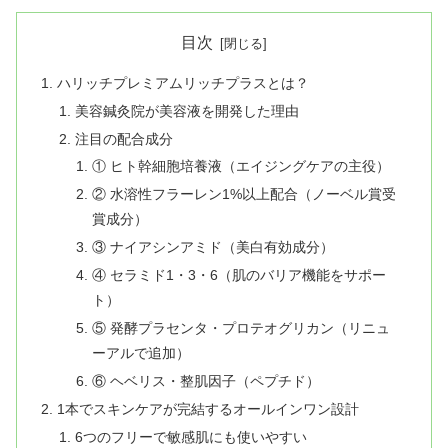
目次
ハリッチプレミアムリッチプラスとは？
美容鍼灸院が美容液を開発した理由
注目の配合成分
① ヒト幹細胞培養液（エイジングケアの主役）
② 水溶性フラーレン1%以上配合（ノーベル賞受
賞成分）
③ ナイアシンアミド（美白有効成分）
④ セラミド1・3・6（肌のバリア機能をサポー
ト）
⑤ 発酵プラセンタ・プロテオグリカン（リニュ
ーアルで追加）
⑥ ヘベリス・整肌因子（ペプチド）
1本でスキンケアが完結するオールインワン設計
6つのフリーで敏感肌にも使いやすい