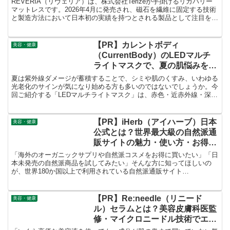
REVERIA（リヴェリア）は、株式会社Terizeが手掛けるリカバリー
マットレスです。2026年4月に発売され、磁石を繊維に固定する技術
と製造方法において日本初の実績を持つとされる製品として注目を集
めています。単なる寝具ではなく、管理医療機器として認証を受けた
機能性プロダクトである点が大きな特徴です。
【PR】カレントボディ
美容・健康
（CurrentBody）のLEDマルチ
ライトマスクで、夏の肌悩みを集
中ケア！
夏は紫外線ダメージが蓄積することで、シミや肌のくすみ、いわゆる
光老化のサインが気になり始める方も多いのではないでしょうか。今
回ご紹介する「LEDマルチライトマスク」は、赤色・近赤外線・深部
近赤外線・青色・黄色・緑色という6種類のLED波長を搭載したモデ
ルです。
【PR】iHerb（アイハーブ）日本
美容・健康
公式とは？世界最大級の自然派通
販サイトの魅力・使い方・お得な
買い方を徹底解説！
「海外のオーガニックサプリや自然派コスメをお得に買いたい」「日
本未発売の自然派商品を試してみたい」そんな方に知ってほしいの
が、世界180か国以上で利用されている自然派通販サイト
「iHerb（アイハーブ）」 です。
【PR】Re:needle（リニード
美容・健康
ル）セラムとは？美容皮膚科医監
修・マイクロニードル技術でエイ
ジングケア成分を肌の奥へ届ける