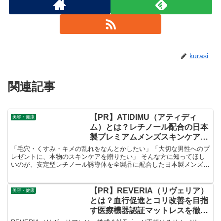
kurasi
関連記事
【PR】ATIDIMU（アティディ
美容・健康
ム）とは？レチノール配合の日本
製プレミアムメンズスキンケアを
徹底解説！
「毛穴・くすみ・キメの乱れをなんとかしたい」「大切な男性へのプ
レゼントに、本物のスキンケアを贈りたい」 そんな方に知ってほし
いのが、安定型レチノール誘導体を全製品に配合した日本製メンズス
キンケアブランド 「ATIDIMU（アティディム）」 です。
【PR】REVERIA（リヴェリア）
美容・健康
とは？血行促進とコリ改善を目指
す医療機器認証マットレスを徹底
解説！