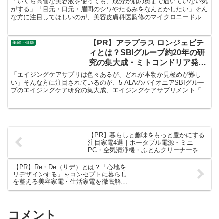
「いくら高価な美容液を使っても、成分が肌の奥まで届いていない気
針美容液を徹底解説！
がする」「目元・口元・眉間のシワやたるみをなんとかしたい」そん
な方に注目してほしいのが、美容皮膚科医監修のマイクロニードル技
術を採用した針美容液 「Re:needle（リニードル）セラム」 です。
【PR】アラプラス ロンジェビテ
美容・健康
ィとは？SBIグループ約20年の研
究の集大成・ミトコンドリア発想
のエイジングケアサプリを徹底解
「エイジングケアサプリは色々あるが、どれが本物か見極めが難し
説！
い」そんな方に注目されているのが、5-ALAのパイオニアSBIグルー
プのエイジングケア研究の集大成、エイジングケアサプリメント「ア
ラプラス ロンジェビティ プレミアム5-ALA」です。
【PR】暮らしと趣味をもっと豊かにする
注目家電4選｜ポータブル電源・ミニ
PC・空気清浄機・ふとんクリーナーを徹
底解説
【PR】Re・De（リデ）とは？「心地を
リデザインする」をコンセプトに暮らし
を整える美容家電・生活家電を徹底解
説！
コメント