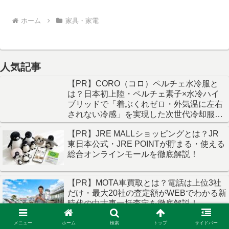
ホーム
家具・家電
人気記事
【PR】CORO（コロ）ペルチェ水冷服と
は？日本初上陸・ペルチェ素子×水冷ハイ
ブリッドで「着ぶくれゼロ・外気温に左右
されない冷感」を実現した次世代冷却服を
徹底解説！
【PR】JRE MALLショッピングとは？JR
東日本公式・JRE POINTが貯まる・使える
総合オンラインモールを徹底解説！
【PR】MOTA車買取とは？電話は上位3社
だけ・最大20社の査定額がWEBでわかる新
時代の中古車一括査定を徹底解説！
メニュー
ホーム
検索
トップ
サイドバー