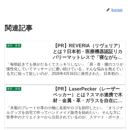
kurasi
関連記事
【PR】REVERIA（リヴェリア）
家具・家電
とは？日本初・医療機器認証リカ
バリーマットレスで「寝ながら」
肩・首・腰のコリを改善する新発
「毎朝起きても体がだるくてスッキリしない」「肩・首・腰のコリが
想を徹底解説！
慢性化していてマッサージに通い続けている」そんな悩みを抱えてい
る方に知って欲しいのが、2026年4月16日に発売された、日本初の医
療機器認証リカバリーマットレス 「REVERIA（リヴェリア）」 で
す。
【PR】LaserPecker（レーザー
家具・家電
ペッカー）とは？スマホ連携で木
材・金属・革・ガラスを自在に彫
刻・カットできるポータブルレー
「木製のプレートや革の小物に名前やロゴを刻印したい」「オリジナ
ザー機を徹底解説！
ルグッズを自宅で作ってハンドメイド販売を始めたい」 そんな方に
世界中のクリエイターから注目されているのが、スマート・ポータブ
ルレーザー彫刻機ブランド 「LaserPecker（レーザーペッカー）」
です。