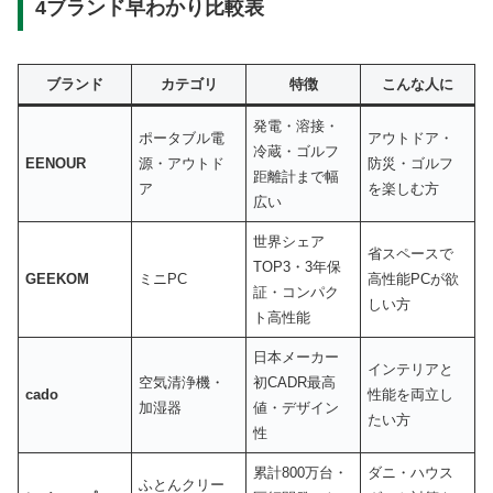
4ブランド早わかり比較表
ブランド
カテゴリ
特徴
こんな人に
発電・溶接・
ポータブル電
アウトドア・
冷蔵・ゴルフ
EENOUR
源・アウトド
防災・ゴルフ
距離計まで幅
ア
を楽しむ方
広い
世界シェア
省スペースで
TOP3・3年保
GEEKOM
ミニPC
高性能PCが欲
証・コンパク
しい方
ト高性能
日本メーカー
インテリアと
空気清浄機・
初CADR最高
cado
性能を両立し
加湿器
値・デザイン
たい方
性
累計800万台・
ダニ・ハウス
ふとんクリー