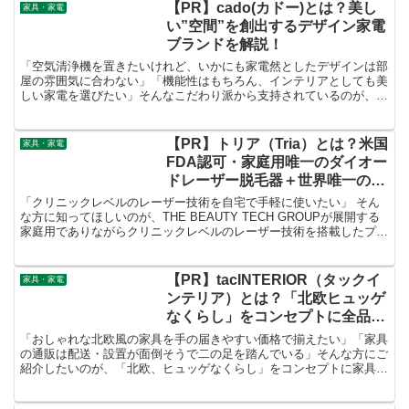
【PR】cado(カドー)とは？美し
家具・家電
い”空間”を創出するデザイン家電
ブランドを解説！
「空気清浄機を置きたいけれど、いかにも家電然としたデザインは部
屋の雰囲気に合わない」「機能性はもちろん、インテリアとしても美
しい家電を選びたい」そんなこだわり派から支持されているのが、日
本発のデザイン家電ブランド「cado」です。
【PR】トリア（Tria）とは？米国
家具・家電
FDA認可・家庭用唯一のダイオー
ドレーザー脱毛器＋世界唯一の家
庭用フラクショナルレーザー美顔
「クリニックレベルのレーザー技術を自宅で手軽に使いたい」 そん
器をプロが選ぶプレミアムホーム
な方に知ってほしいのが、THE BEAUTY TECH GROUPが展開する
家庭用でありながらクリニックレベルのレーザー技術を搭載したプレ
ケアを徹底解説！
ミアムホームケアブランド 「トリア」 です。
【PR】tacINTERIOR（タックイ
家具・家電
ンテリア）とは？「北欧ヒュッゲ
なくらし」をコンセプトに全品送
料無料・開梱設置対応のデザイン
「おしゃれな北欧風の家具を手の届きやすい価格で揃えたい」「家具
家具通販を徹底解説！
の通販は配送・設置が面倒そうで二の足を踏んでいる」そんな方にご
紹介したいのが、「北欧、ヒュッゲなくらし」をコンセプトに家具の
企画から販売まで手がけるインテリアブランド 「tacINTERIOR」 で
す。