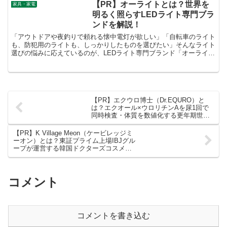
【PR】オーライトとは？世界を
家具・家電
明るく照らすLEDライト専門ブラ
ンドを解説！
「アウトドアや夜釣りで頼れる懐中電灯が欲しい」「自転車のライト
も、防犯用のライトも、しっかりしたものを選びたい」そんなライト
選びの悩みに応えているのが、LEDライト専門ブランド「オーライ
ト」です。「世界を明るく照らす」という使命のもと、数々の革新的
な製品を世に送り出してきました。
【PR】エクウロ博士（Dr.EQURO）と
は？エクオール×ウロリチンAを尿1回で
同時検査・体質を数値化する更年期世代
注目の検査キットを徹底解説！
【PR】K Village Meon（ケービレッジミ
ーオン）とは？東証プライム上場IBJグル
ープが運営する韓国ドクターズコスメ専
門ショップと話題のハーブピーリングを
徹底解説！
コメント
コメントを書き込む