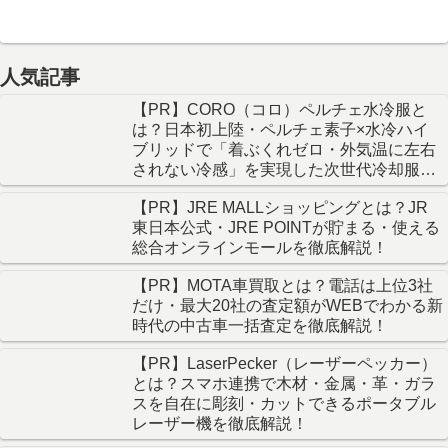
人気記事
【PR】CORO（コロ）ペルチェ水冷服と
は？日本初上陸・ペルチェ素子×水冷ハイ
ブリッドで「着ぶくれゼロ・外気温に左右
されない冷感」を実現した次世代冷却服を
徹底解説！
【PR】JRE MALLショッピングとは？JR
東日本公式・JRE POINTが貯まる・使える
総合オンラインモールを徹底解説！
【PR】MOTA車買取とは？電話は上位3社
だけ・最大20社の査定額がWEBでわかる新
時代の中古車一括査定を徹底解説！
【PR】LaserPecker（レーザーペッカー）
とは？スマホ連携で木材・金属・革・ガラ
スを自在に彫刻・カットできるポータブル
レーザー機を徹底解説！