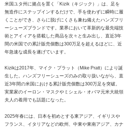
米国ユタ州に拠点を置く「Kizik（キジック）」は、足を
無造作にステップインするだけで、手を使わずに瞬時に履
くことができ、さらに脱げにくさも兼ね備えたハンズフリ
ーシューズブランドです。業界において革新的な最先端技
術とアイィアを搭載した商品を次々と生み出し、直近3年
間の米国での累計販売個数は300万足を超えるほどに、近
年急速な成長を遂げています。
Kizikは2017年、マイク・プラット（Mike Pratt）により誕
生した。ハンズフリーシューズのみの取り扱いながら、直
近3年間の米国における累計販売個数は300万足を突破。
実業家のイーロン・マスクやミシェル・オバマ元米大統領
夫人の着用でも話題になった。
2025年春には、日本を初めとする東アジア、イギリスや
フランス、イタリアなどの欧州、中東や東南アジア、カナ