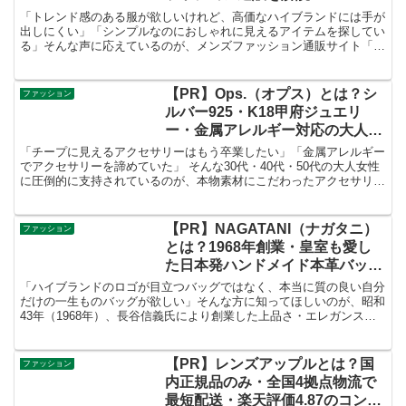
「トレンド感のある服が欲しいけれど、高価なハイブランドには手が
出しにくい」「シンプルなのにおしゃれに見えるアイテムを探してい
る」そんな声に応えているのが、メンズファッション通販サイト「ア
ストロノミー」です。都会的で洗練されたモードカジュアルなアイテ
ムを、手に取りやすい価格帯で展開しています。
【PR】Ops.（オプス）とは？シ
ファッション
ルバー925・K18甲府ジュエリ
ー・金属アレルギー対応の大人の
ためのアクセサリーブランドを徹
「チープに見えるアクセサリーはもう卒業したい」「金属アレルギー
底解説！
でアクセサリーを諦めていた」 そんな30代・40代・50代の大人女性
に圧倒的に支持されているのが、本物素材にこだわったアクセサリー
ブランド 「Ops.（オプス）」 です。
【PR】NAGATANI（ナガタニ）
ファッション
とは？1968年創業・皇室も愛し
た日本発ハンドメイド本革バッグ
ブランドを徹底解説！
「ハイブランドのロゴが目立つバッグではなく、本当に質の良い自分
だけの一生ものバッグが欲しい」そんな方に知ってほしいのが、昭和
43年（1968年）、長谷信義氏により創業した上品さ・エレガンスを
備え、上質な素材を用いているのが特徴のレザーブランド
「NAGATANI（ナガタニ）」です。
【PR】レンズアップルとは？国
ファッション
内正規品のみ・全国4拠点物流で
最短配送・楽天評価4.87のコンタ