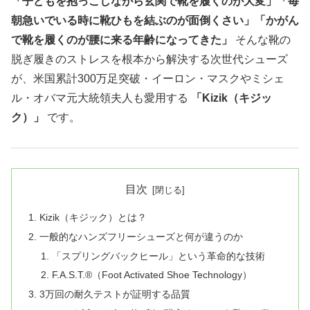
「子どもを抱っこしながら玄関で靴を履くのが大変」「毎
朝急いでいる時に靴ひもを結ぶのが面倒くさい」「かがん
で靴を履くのが腰に来る年齢になってきた」
そんな靴の
脱ぎ履きのストレスを根本から解決する次世代シューズ
が、米国累計300万足突破・イーロン・マスクやミシェ
ル・オバマ元大統領夫人も愛用する
「Kizik（キジッ
ク）」
です。
目次
Kizik（キジック）とは？
一般的なハンズフリーシューズと何が違うのか
「スプリングバックヒール」という革命的な技術
F.A.S.T.®（Foot Activated Shoe Technology）
3万回の耐久テストが証明する品質