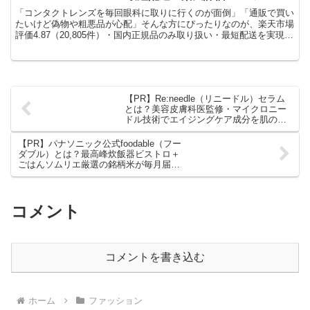
クトレンズ通販専門店を徹底解
「コンタクトレンズを毎回眼科に取りに行くのが面倒」「通販で買い
説！
たいけど偽物や粗悪品が心配」そんな方にぴったりなのが、楽天市場
評価4.87（20,805件）・国内正規品のみ取り扱い・最短配送を実現す
るコンタクトレンズ通販専門店 「レンズアップル」 です。
【PR】Re:needle（リニードル）セラム
とは？美容皮膚科医監修・マイクロニー
ドル技術でエイジングケア成分を肌の奥
へ届ける針美容液を徹底解説！
【PR】パナソニック公式foodable（フー
ダブル）とは？最高峰炊飯器ビストロ＋
ごはんソムリエ厳選の銘柄米が毎月届く
サブスクサービスを徹底解説！
コメント
コメントを書き込む
ホーム
ファッション