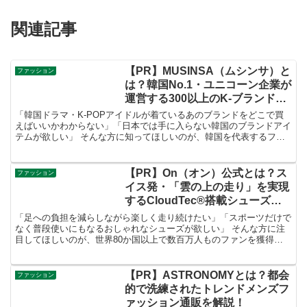
関連記事
【PR】MUSINSA（ムシンサ）と
ファッション
は？韓国No.1・ユニコーン企業が
運営する300以上のK-ブランドが
集まるファッションプラットフォ
「韓国ドラマ・K-POPアイドルが着ているあのブランドをどこで買
ームを徹底解説！
えばいいかわからない」「日本では手に入らない韓国のブランドアイ
テムが欲しい」 そんな方に知ってほしいのが、韓国を代表するファ
ッションプラットフォームであり、日本を含む世界13地域でサービ
スを展開している「MUSINSA（ムシンサ）」 です。
【PR】On（オン）公式とは？ス
ファッション
イス発・「雲の上の走り」を実現
するCloudTec®搭載シューズか
ら最新ウェアまで徹底解説！
「足への負担を減らしながら楽しく走り続けたい」「スポーツだけで
なく普段使いにもなるおしゃれなシューズが欲しい」 そんな方に注
目してほしいのが、世界80か国以上で数百万人ものファンを獲得し
たスポーツウェア業界の新興企業として随一の存在「On（オン）」
です。
【PR】ASTRONOMYとは？都会
ファッション
的で洗練されたトレンドメンズフ
ァッション通販を解説！