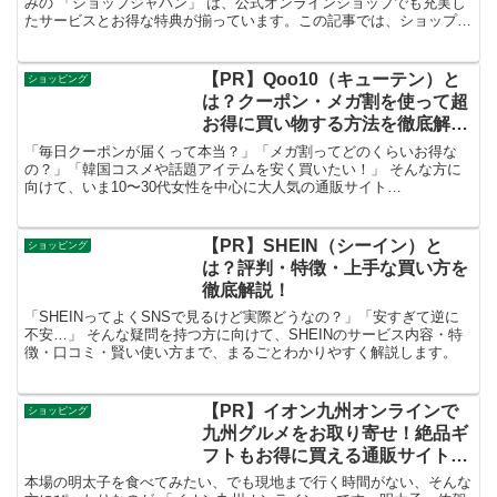
みの 「ショップジャパン」 は、公式オンラインショップでも充実し
たサービスとお得な特典が揃っています。この記事では、ショップジ
ャパンの魅力・人気商品・賢い買い方をまとめて解説します。
【PR】Qoo10（キューテン）と
ショッピング
は？クーポン・メガ割を使って超
お得に買い物する方法を徹底解
説！
「毎日クーポンが届くって本当？」「メガ割ってどのくらいお得な
の？」「韓国コスメや話題アイテムを安く買いたい！」 そんな方に
向けて、いま10〜30代女性を中心に大人気の通販サイト
「Qoo10（キューテン）」 の魅力・使い方・お得な活用法をまるご
と解説します。
【PR】SHEIN（シーイン）と
ショッピング
は？評判・特徴・上手な買い方を
徹底解説！
「SHEINってよくSNSで見るけど実際どうなの？」「安すぎて逆に
不安…」 そんな疑問を持つ方に向けて、SHEINのサービス内容・特
徴・口コミ・賢い使い方まで、まるごとわかりやすく解説します。
【PR】イオン九州オンラインで
ショッピング
九州グルメをお取り寄せ！絶品ギ
フトもお得に買える通販サイトを
徹底紹介！
本場の明太子を食べてみたい、でも現地まで行く時間がない、そんな