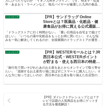
方にぴったりなのが 「イオン九州オンライン」 です。明太子・佐賀
牛・あまおう・ラーメンなど、地元バイヤーが厳選した九州の食品を
自宅にいながら楽しめる食好きにはたまらないサービスです。
【PR】サンドラッグ Online
ショッピング
Storeとは？医薬品・化粧品・健
康食品がお得に買える公式通販を
徹底解説！
「ドラッグストアに行く時間がない」「重い日用品を自宅まで届けて
ほしい」「いつもの薬や化粧品をもっとお得に買いたい」 そんな悩
みを一気に解決してくれるのが、全国展開のドラッグストアが運営す
る公式通販サービス 「サンドラッグ Online Store」 です。
【PR】WESTERモールとは？JR
ショッピング
西日本公式・WESTERポイント
が貯まる・使える西日本の特産
品・お土産が揃う総合ECモール
「旅行先で買いそびれたあのお土産をあとからオンラインで取り寄せ
を徹底解説！
たい」「混雑するお土産売り場に並ばずにスマートに購入したい」そ
んな方に知ってほしいのが、西日本のお土産を取り揃えた出店型の
ECモール、JR西日本公式 「WESTERモール」 です。
【PR】ダイレクトテレショップとは？テ
レビで話題の人気商品をお得にゲットす
る方法を徹底解説！