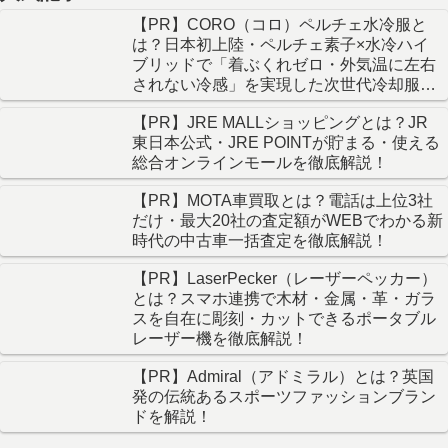
【PR】CORO（コロ）ペルチェ水冷服と
は？日本初上陸・ペルチェ素子×水冷ハイ
ブリッドで「着ぶくれゼロ・外気温に左右
されない冷感」を実現した次世代冷却服を
徹底解説！
【PR】JRE MALLショッピングとは？JR
東日本公式・JRE POINTが貯まる・使える
総合オンラインモールを徹底解説！
【PR】MOTA車買取とは？電話は上位3社
だけ・最大20社の査定額がWEBでわかる新
時代の中古車一括査定を徹底解説！
【PR】LaserPecker（レーザーペッカー）
とは？スマホ連携で木材・金属・革・ガラ
スを自在に彫刻・カットできるポータブル
レーザー機を徹底解説！
【PR】Admiral（アドミラル）とは？英国
発の伝統あるスポーツファッションブラン
ドを解説！