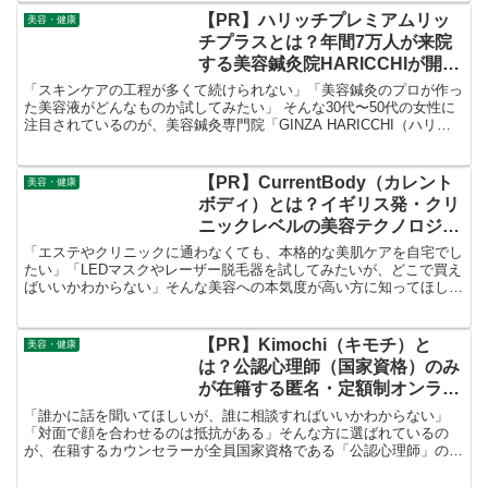
【PR】ハリッチプレミアムリッ
美容・健康
チプラスとは？年間7万人が来院
する美容鍼灸院HARICCHIが開発
したオールインワン美容液を徹底
「スキンケアの工程が多くて続けられない」「美容鍼灸のプロが作っ
解説！
た美容液がどんなものか試してみたい」 そんな30代〜50代の女性に
注目されているのが、美容鍼灸専門院「GINZA HARICCHI（ハリッ
チ）」が開発したオールインワン美容液 「ハリッチプレミアムリッ
チプラス」 です。
【PR】CurrentBody（カレント
美容・健康
ボディ）とは？イギリス発・クリ
ニックレベルの美容テクノロジー
を自宅で体験できる美容機器ブラ
「エステやクリニックに通わなくても、本格的な美肌ケアを自宅でし
ンドを徹底解説！
たい」「LEDマスクやレーザー脱毛器を試してみたいが、どこで買え
ばいいかわからない」そんな美容への本気度が高い方に知ってほしい
のが、イギリス発の美容機器スペシャリスト 「CurrentBody（カレン
トボディ）」 です。
【PR】Kimochi（キモチ）と
美容・健康
は？公認心理師（国家資格）のみ
が在籍する匿名・定額制オンライ
ン心理カウンセリングを徹底解
「誰かに話を聞いてほしいが、誰に相談すればいいかわからない」
説！
「対面で顔を合わせるのは抵抗がある」そんな方に選ばれているの
が、在籍するカウンセラーが全員国家資格である「公認心理師」の資
格を持つオンラインカウンセリングサービス「Kimochi」です。