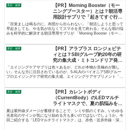
【PR】Morning Booster（モー
美容・健康
ニングブースター）とは？朝活専
用設計サプリで「起きてすぐ行動
できる朝」をつくる方法を徹底解
「目覚ましは鳴るのに、布団から出られない」「朝活しようと思って
説！
早起きしても、やる気が出なくてスマホを見て終わる」そんな朝の悩
みを科学的に解決する朝活専用サプリが 「Morning Booster（モーニ
ングブースター）」 です。
【PR】アラプラス ロンジェビテ
美容・健康
ィとは？SBIグループ約20年の研
究の集大成・ミトコンドリア発想
のエイジングケアサプリを徹底解
「エイジングケアサプリは色々あるが、どれが本物か見極めが難し
説！
い」そんな方に注目されているのが、5-ALAのパイオニアSBIグルー
プのエイジングケア研究の集大成、エイジングケアサプリメント「ア
ラプラス ロンジェビティ プレミアム5-ALA」です。
【PR】カレントボディ
美容・健康
（CurrentBody）のLEDマルチ
ライトマスクで、夏の肌悩みを集
中ケア！
夏は紫外線ダメージが蓄積することで、シミや肌のくすみ、いわゆる
光老化のサインが気になり始める方も多いのではないでしょうか。今
回ご紹介する「LEDマルチライトマスク」は、赤色・近赤外線・深部
近赤外線・青色・黄色・緑色という6種類のLED波長を搭載したモデ
ルです。