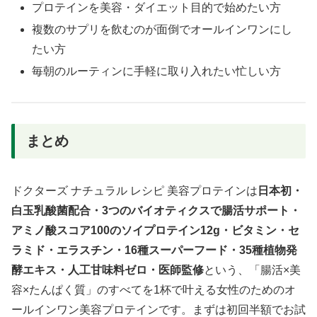
プロテインを美容・ダイエット目的で始めたい方
複数のサプリを飲むのが面倒でオールインワンにし
たい方
毎朝のルーティンに手軽に取り入れたい忙しい方
まとめ
ドクターズ ナチュラル レシピ 美容プロテインは
日本初・
白玉乳酸菌配合・3つのバイオティクスで腸活サポート・
アミノ酸スコア100のソイプロテイン12g・ビタミン・セ
ラミド・エラスチン・16種スーパーフード・35種植物発
酵エキス・人工甘味料ゼロ・医師監修
という、「腸活×美
容×たんぱく質」のすべてを1杯で叶える女性のためのオ
ールインワン美容プロテインです。まずは初回半額でお試