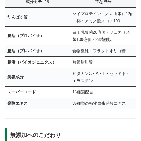
成分カテゴリ
主な成分
ソイプロテイン（大豆由来）12g
たんぱく質
／杯・アミノ酸スコア100
白玉乳酸菌20億個・フェカリス
腸活（プロバイオ）
菌100億個・28菌種以上
腸活（プレバイオ）
食物繊維・フラクトオリゴ糖
腸活（バイオジェニクス）
短鎖脂肪酸
ビタミンC・A・E・セラミド・
美容成分
エラスチン
スーパーフード
16種類配合
発酵エキス
35種類の植物由来発酵エキス
無添加へのこだわり