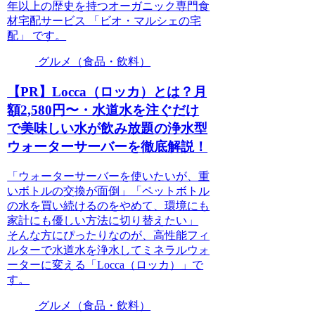
年以上の歴史を持つオーガニック専門食
材宅配サービス 「ビオ・マルシェの宅
配」 です。
グルメ（食品・飲料）
【PR】Locca（ロッカ）とは？月
額2,580円〜・水道水を注ぐだけ
で美味しい水が飲み放題の浄水型
ウォーターサーバーを徹底解説！
「ウォーターサーバーを使いたいが、重
いボトルの交換が面倒」「ペットボトル
の水を買い続けるのをやめて、環境にも
家計にも優しい方法に切り替えたい」
そんな方にぴったりなのが、高性能フィ
ルターで水道水を浄水してミネラルウォ
ーターに変える「Locca（ロッカ）」で
す。
グルメ（食品・飲料）