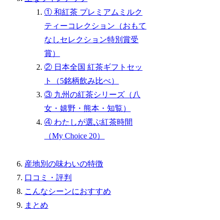
① 和紅茶 プレミアムミルク
ティーコレクション（おもて
なしセレクション特別賞受
賞）
② 日本全国 紅茶ギフトセッ
ト（5銘柄飲み比べ）
③ 九州の紅茶シリーズ（八
女・嬉野・熊本・知覧）
④ わたしが選ぶ紅茶時間
（My Choice 20）
産地別の味わいの特徴
口コミ・評判
こんなシーンにおすすめ
まとめ