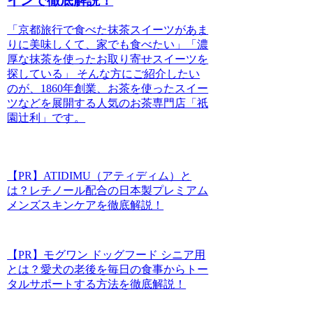
インで徹底解説！
「京都旅行で食べた抹茶スイーツがあま
りに美味しくて、家でも食べたい」「濃
厚な抹茶を使ったお取り寄せスイーツを
探している」 そんな方にご紹介したい
のが、1860年創業、お茶を使ったスイー
ツなどを展開する人気のお茶専門店「祇
園辻利」です。
【PR】ATIDIMU（アティディム）と
は？レチノール配合の日本製プレミアム
メンズスキンケアを徹底解説！
【PR】モグワン ドッグフード シニア用
とは？愛犬の老後を毎日の食事からトー
タルサポートする方法を徹底解説！