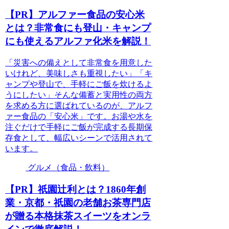
【PR】アルファー食品の安心米
とは？非常食にも登山・キャンプ
にも使えるアルファ化米を解説！
「災害への備えとして非常食を用意した
いけれど、美味しさも重視したい」「キ
ャンプや登山で、手軽にご飯を炊けるよ
うにしたい」そんな備蓄と実用性の両方
を求める方に選ばれているのが、アルフ
ァー食品の「安心米」です。お湯や水を
注ぐだけで手軽にご飯が完成する長期保
存食として、幅広いシーンで活用されて
います。
グルメ（食品・飲料）
【PR】祇園辻利とは？1860年創
業・京都・祇園の老舗お茶専門店
が贈る本格抹茶スイーツをオンラ