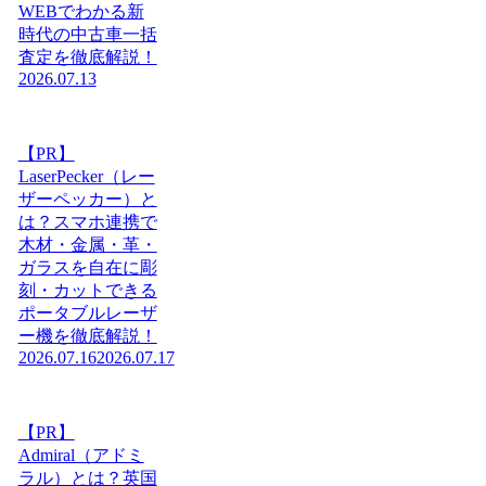
WEBでわかる新
時代の中古車一括
査定を徹底解説！
2026.07.13
【PR】
LaserPecker（レー
ザーペッカー）と
は？スマホ連携で
木材・金属・革・
ガラスを自在に彫
刻・カットできる
ポータブルレーザ
ー機を徹底解説！
2026.07.16
2026.07.17
【PR】
Admiral（アドミ
ラル）とは？英国