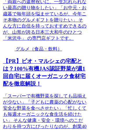
「両親への還暦祝いに、一生忘れられな
い最高の贈り物をしたい」「お中元・お
歳暮で毎年頭を悩ませているが、今年こ
そ本物のグルメギフトを贈りたい」 そ
んな方に自信を持っておすすめできるの
が、山形が誇る日本三大和牛のひとつ
「米沢牛」 の専門店ギフトです。
グルメ（食品・飲料）
【PR】ビオ・マルシェの宅配と
は？100%有機JAS認証野菜が週1
回自宅に届くオーガニック食材宅
配を徹底解説！
「スーパーで有機野菜を探しても品揃え
が少ない」「子どもに農薬の心配がない
安全な野菜を食べさせたい」「忙しくて
も毎週オーガニックな食生活を続けた
い」 そんな健康・安全・環境へのこだ
わりを持つ方にぴったりなのが、創業40