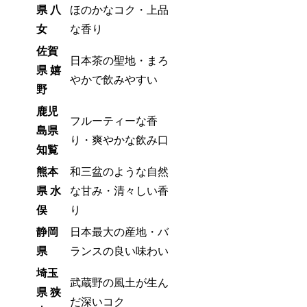
県 八
ほのかなコク・上品
女
な香り
佐賀
日本茶の聖地・まろ
県 嬉
やかで飲みやすい
野
鹿児
フルーティーな香
島県
り・爽やかな飲み口
知覧
熊本
和三盆のような自然
県 水
な甘み・清々しい香
俣
り
静岡
日本最大の産地・バ
県
ランスの良い味わい
埼玉
武蔵野の風土が生ん
県 狭
だ深いコク