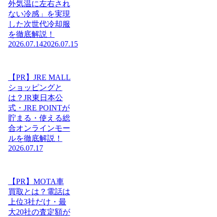
外気温に左右され
ない冷感」を実現
した次世代冷却服
を徹底解説！
2026.07.14
2026.07.15
【PR】JRE MALL
ショッピングと
は？JR東日本公
式・JRE POINTが
貯まる・使える総
合オンラインモー
ルを徹底解説！
2026.07.17
【PR】MOTA車
買取とは？電話は
上位3社だけ・最
大20社の査定額が