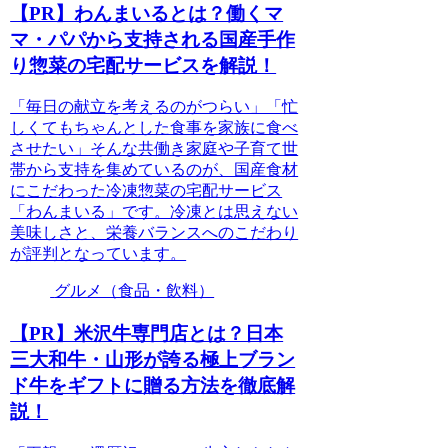
【PR】わんまいるとは？働くマ
マ・パパから支持される国産手作
り惣菜の宅配サービスを解説！
「毎日の献立を考えるのがつらい」「忙
しくてもちゃんとした食事を家族に食べ
させたい」そんな共働き家庭や子育て世
帯から支持を集めているのが、国産食材
にこだわった冷凍惣菜の宅配サービス
「わんまいる」です。冷凍とは思えない
美味しさと、栄養バランスへのこだわり
が評判となっています。
グルメ（食品・飲料）
【PR】米沢牛専門店とは？日本
三大和牛・山形が誇る極上ブラン
ド牛をギフトに贈る方法を徹底解
説！