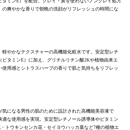
ビタミンE）を配合。クレイ・炭を使わないノンクレイ処方
）の爽やかな香りで朝晩の洗顔がリフレッシュの時間にな
、軽やかなテクスチャーの高機能化粧水です。安定型レチ
ビタミンE）に加え、グリチルリチン酸2Kや植物由来エ
い使用感とシトラスハーブの香りで肌と気持ちをリフレッ
が気になる男性の肌のために設計された高機能美容液で
快適な使用感を実現。安定型レチノール誘導体やビタミン
花・トウキンセンカ花・セイヨウハッカ葉など7種の植物エ