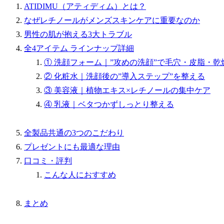
ATIDIMU（アティディム）とは？
なぜレチノールがメンズスキンケアに重要なのか
男性の肌が抱える3大トラブル
全4アイテム ラインナップ詳細
① 洗顔フォーム｜”攻めの洗顔”で毛穴・皮脂・乾
② 化粧水｜洗顔後の”導入ステップ”を整える
③ 美容液｜植物エキス×レチノールの集中ケア
④ 乳液｜ベタつかずしっとり整える
全製品共通の3つのこだわり
プレゼントにも最適な理由
口コミ・評判
こんな人におすすめ
まとめ