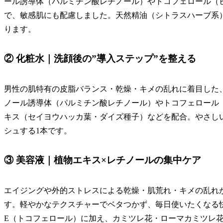
ール誘導体（パルミチン酸レチノール）やトコフェロール（
で、敏感肌にも配慮しました。天然精油（シトラスハーブ系
ります。
② 化粧水｜洗顔後の”導入ステップ”を整える
男性の肌特有の皮脂バランス・乾燥・キメの乱れに着目した
ノール誘導体（パルミチン酸レチノール）やトコフェロール（
キス（セイヨウハッカ葉・ダイズ種子）などを配合。やさし
シュする1本です。
③ 美容液｜植物エキス×レチノールの集中ケア
エイジングや外的ストレスによる乾燥・肌荒れ・キメの乱れ
す。軽やかなテクスチャーでベタつかず、毎日使いたくなる
E（トコフェロール）に加え、カミツレ花・ローマカミツレ