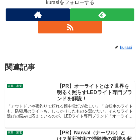
kurasiをフォローする
kurasi
関連記事
【PR】オーライトとは？世界を
家具・家電
明るく照らすLEDライト専門ブラ
ンドを解説！
「アウトドアや夜釣りで頼れる懐中電灯が欲しい」「自転車のライト
も、防犯用のライトも、しっかりしたものを選びたい」そんなライト
選びの悩みに応えているのが、LEDライト専門ブランド「オーライ
ト」です。「世界を明るく照らす」という使命のもと、数々の革新的
な製品を世に送り出してきました。
【PR】Narwal（ナーワル）と
家具・家電
は？革新技術で掃除機の常識を超