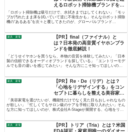
えるロボット掃除機ブランドを解
説！
「ロボット掃除機は吸引だけで、水拭きまではしてくれない」「モッ
プが汚れたまま床を拭いていて逆に不衛生かも」そんなロボット掃除
機の“あるある”を次々と覆してきたのが、グローバルブランド
「Narwal」です。業界初の技術を惜しみなく投入し、世界中で高く評
価されています。
【PR】final（ファイナル）と
家具・家電
は？日本発の高音質イヤホンブラ
ンドを徹底解説！
「どうせイヤホンを買うなら、本物の音質を体験してみたい」「日本
製の信頼できるオーディオブランドを探している」「エントリーモデ
ルでも音の違いを感じてみたい」 そんな方にこそ知ってほしいの
が、神奈川県川崎市発の純日本ブランド 「final（ファイナル）」 で
す。
【PR】Re・De（リデ）とは？
家具・家電
「心地をリデザインする」をコン
セプトに暮らしを整える美容家
電・生活家電を徹底解説！
「美容家電を選びたいが、機能性だけでなく見た目もおしゃれなもの
が欲しい」「忙しくてもサロン級のケアを手軽に取り入れたい」そん
な方に知ってほしいのが、株式会社A-Stageが展開する、心地をリデ
ザインするウェルネスブランド「Re・De（リデ）」です。
【PR】トリア（Tria）とは？米国
家具・家電
FDA認可・家庭用唯一のダイオー