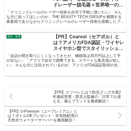
ドレーザー脱毛器＋世界唯一の家
庭用フラクショナルレーザー美顔
「クリニックレベルのレーザー技術を自宅で手軽に使いたい」 そん
器をプロが選ぶプレミアムホーム
な方に知ってほしいのが、THE BEAUTY TECH GROUPが展開する
家庭用でありながらクリニックレベルのレーザー技術を搭載したプレ
ケアを徹底解説！
ミアムホームケアブランド 「トリア」 です。
【PR】Cearvol（セアボル）と
家具・家電
は？アメリカFDA認証・ワイヤレ
スイヤホン型でスタイリッシュな
集音器を徹底解説！
「会話が聞き取りにくくなってきたが、補聴器は30万円以上して手
が出ない」「アプリで自分で調整できる、スマートな集音器が欲し
い」 そんな方に注目されているのが、アメリカFDA認証取得の次世
代集音器ブランド 「Cearvol（セアボル）」 です。
【PR】スツーレとは？防災グッズ大賞2
年連続受賞・防災士監修の「日常でも使
える」備えブランドを徹底解説！
【PR】U-Premium（ユープレミアム）と
は？ボトル2本プレゼント・非加熱処理の
天然水ウォーターサーバーを徹底解説！