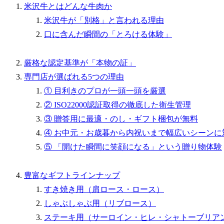
米沢牛とはどんな牛肉か
米沢牛が「別格」と言われる理由
口に含んだ瞬間の「とろける体験」
厳格な認定基準が「本物の証」
専門店が選ばれる5つの理由
① 目利きのプロが一頭一頭を厳選
② ISO22000認証取得の徹底した衛生管理
③ 贈答用に最適・のし・ギフト梱包が無料
④ お中元・お歳暮から内祝いまで幅広いシーンに
⑤ 「開けた瞬間に笑顔になる」という贈り物体験
豊富なギフトラインナップ
すき焼き用（肩ロース・ロース）
しゃぶしゃぶ用（リブロース）
ステーキ用（サーロイン・ヒレ・シャトーブリア